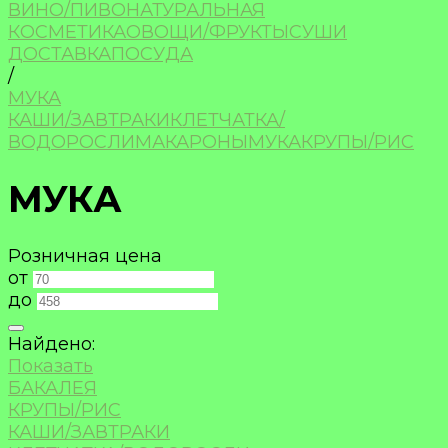
ВИНО/ПИВО
НАТУРАЛЬНАЯ
КОСМЕТИКА
ОВОЩИ/ФРУКТЫ
СУШИ
ДОСТАВКА
ПОСУДА
/
МУКА
КАШИ/ЗАВТРАКИ
КЛЕТЧАТКА/
ВОДОРОСЛИ
МАКАРОНЫ
МУКА
КРУПЫ/РИС
МУКА
Розничная цена
от
до
Найдено:
Показать
БАКАЛЕЯ
КРУПЫ/РИС
КАШИ/ЗАВТРАКИ