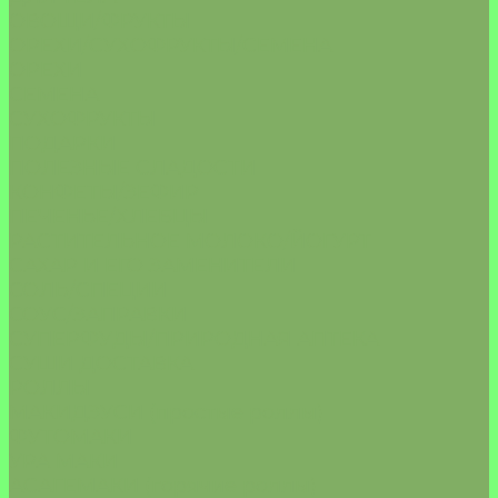
ОВОЩИ/ФРУКТЫ
ОРЕХИ/СУХОФРУКТЫ/СЕМЕНА
ОРЕХИ
СЕМЕНА
СУХОФРУКТЫ
ПОДАРКИ
ПОЛЕЗНЫЕ СЛАДОСТИ
КОНФЕТЫ/ЗЕФИР
ПЕЧЕНЬЕ/ХЛЕБЦЫ
РАСТИТЕЛЬНОЕ МОЛОКО/ЙОГУРТ
САХАР И ЕГО ЗАМЕНИТЕЛИ
СОЛЬ/СПЕЦИИ
СОУС/ЗАПРАВКИ
СУПЕРФУДЫ/ПРИРОДНАЯ АПТЕКА
СУШИ ДОСТАВКА
РОЛЛЫ
МАКИДЗУСИ (простые роллы)
ФУТОМАКИ
УРА МАКИ
АСАГЕМАКИ (горячие роллы)