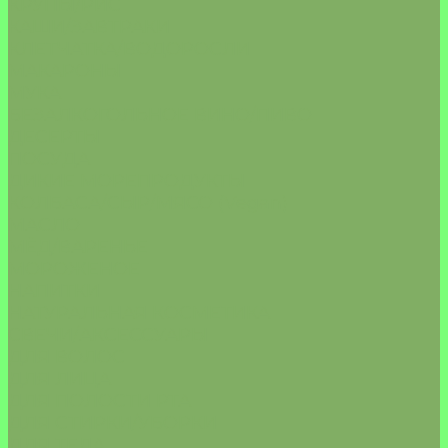
КРУПЫ/РИС
КАШИ/ЗАВТРАКИ
КЛЕТЧАТКА/ВОДОРОСЛИ
МАКАРОНЫ
МУКА
БЕЗАЛКОГОЛЬНОЕ ВИНО/ПИВО
ДЕСЕРТЫ
ПОСУДА
ДИКИЕ МОРЕПРОДУКТЫ
КОЛБАСА/СЫР/МЯСО (Vegan)
МАСЛО
МЁД/ВАРЕНЬЕ
МОРОЖЕНОЕ
НАПИТКИ
НАТУРАЛЬНАЯ КОСМЕТИКА
СВЕЧИ/АКСЕССУАРЫ
ДЛЯ ВОЛОС
ДЛЯ ЛИЦА
ДЛЯ ПОЛОСТИ РТА
ДЛЯ СТИРКИ/УБОРКИ
ДЛЯ ТЕЛА