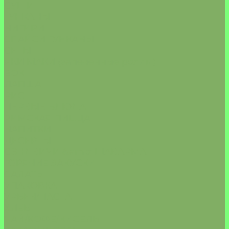
СУШИ
ГУНКАНЫ
НИГИРИ
СПАЙСИ ГУНКАНЫ
СЕТЫ
ЯКИ МАКИ (запеченные роллы)
ВОК
ЛАПША
РИС
ПЕРВЫЕ БЛЮДА
РИМСКАЯ ПИЦЦА
НАПИТКИ
ДЕСЕРТЫ
СЭНДВИЧИ &amp; ШАВАРМА
ГОРЯЧИЕ ЗАКУСКИ
САЛАТЫ
УПАКОВКА
УРБЕЧ/ПАСТА
ХЛЕБ
ЧАЙ/КОФЕ/КИСЕЛЬ