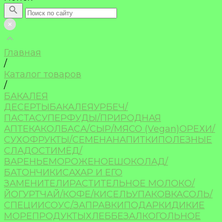
Главная
/
Каталог товаров
/
БАКАЛЕЯ
ДЕСЕРТЫ
БАКАЛЕЯ
УРБЕЧ/
ПАСТА
СУПЕРФУДЫ/ПРИРОДНАЯ
АПТЕКА
КОЛБАСА/СЫР/МЯСО (Vegan)
ОРЕХИ/
СУХОФРУКТЫ/СЕМЕНА
НАПИТКИ
ПОЛЕЗНЫЕ
СЛАДОСТИ
МЁД/
ВАРЕНЬЕ
МОРОЖЕНОЕ
ШОКОЛАД/
БАТОНЧИКИ
САХАР И ЕГО
ЗАМЕНИТЕЛИ
РАСТИТЕЛЬНОЕ МОЛОКО/
ЙОГУРТ
ЧАЙ/КОФЕ/КИСЕЛЬ
УПАКОВКА
СОЛЬ/
СПЕЦИИ
СОУС/ЗАПРАВКИ
ПОДАРКИ
ДИКИЕ
МОРЕПРОДУКТЫ
ХЛЕБ
БЕЗАЛКОГОЛЬНОЕ