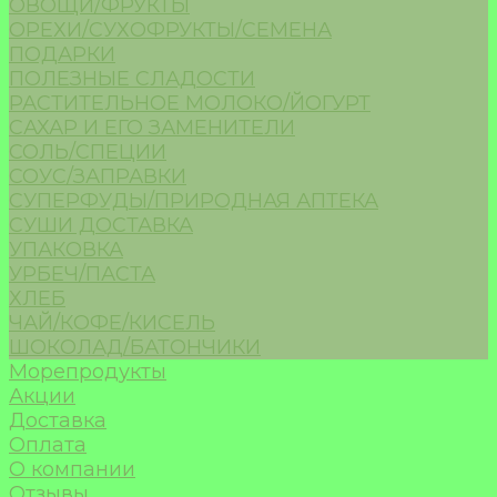
ОВОЩИ/ФРУКТЫ
ОРЕХИ/СУХОФРУКТЫ/СЕМЕНА
ПОДАРКИ
ПОЛЕЗНЫЕ СЛАДОСТИ
РАСТИТЕЛЬНОЕ МОЛОКО/ЙОГУРТ
САХАР И ЕГО ЗАМЕНИТЕЛИ
СОЛЬ/СПЕЦИИ
СОУС/ЗАПРАВКИ
СУПЕРФУДЫ/ПРИРОДНАЯ АПТЕКА
СУШИ ДОСТАВКА
УПАКОВКА
УРБЕЧ/ПАСТА
ХЛЕБ
ЧАЙ/КОФЕ/КИСЕЛЬ
ШОКОЛАД/БАТОНЧИКИ
Морепродукты
Акции
Доставка
Оплата
О компании
Отзывы