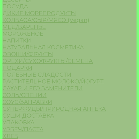
ПОСУДА
ДИКИЕ МОРЕПРОДУКТЫ
КОЛБАСА/СЫР/МЯСО (Vegan)
МЁД/ВАРЕНЬЕ
МОРОЖЕНОЕ
НАПИТКИ
НАТУРАЛЬНАЯ КОСМЕТИКА
ОВОЩИ/ФРУКТЫ
ОРЕХИ/СУХОФРУКТЫ/СЕМЕНА
ПОДАРКИ
ПОЛЕЗНЫЕ СЛАДОСТИ
РАСТИТЕЛЬНОЕ МОЛОКО/ЙОГУРТ
САХАР И ЕГО ЗАМЕНИТЕЛИ
СОЛЬ/СПЕЦИИ
СОУС/ЗАПРАВКИ
СУПЕРФУДЫ/ПРИРОДНАЯ АПТЕКА
СУШИ ДОСТАВКА
УПАКОВКА
УРБЕЧ/ПАСТА
ХЛЕБ