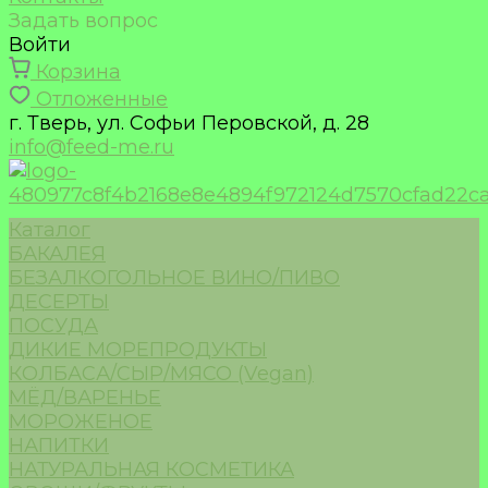
Задать вопрос
Войти
Корзина
Отложенные
г. Тверь, ул. Софьи Перовской, д. 28
info@feed-me.ru
Каталог
БАКАЛЕЯ
БЕЗАЛКОГОЛЬНОЕ ВИНО/ПИВО
ДЕСЕРТЫ
ПОСУДА
ДИКИЕ МОРЕПРОДУКТЫ
КОЛБАСА/СЫР/МЯСО (Vegan)
МЁД/ВАРЕНЬЕ
МОРОЖЕНОЕ
НАПИТКИ
НАТУРАЛЬНАЯ КОСМЕТИКА