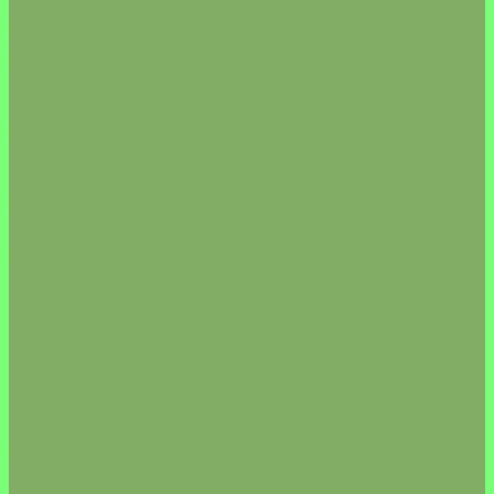
ДИКИЕ МОРЕПРОДУКТЫ
КОЛБАСА/СЫР/МЯСО (Vegan)
МЁД/ВАРЕНЬЕ
МОРОЖЕНОЕ
НАПИТКИ
НАТУРАЛЬНАЯ КОСМЕТИКА
ОВОЩИ/ФРУКТЫ
ОРЕХИ/СУХОФРУКТЫ/СЕМЕНА
ПОДАРКИ
ПОЛЕЗНЫЕ СЛАДОСТИ
РАСТИТЕЛЬНОЕ МОЛОКО/ЙОГУРТ
САХАР И ЕГО ЗАМЕНИТЕЛИ
СОЛЬ/СПЕЦИИ
СОУС/ЗАПРАВКИ
СУПЕРФУДЫ/ПРИРОДНАЯ АПТЕКА
СУШИ ДОСТАВКА
УПАКОВКА
УРБЕЧ/ПАСТА
ХЛЕБ
ЧАЙ/КОФЕ/КИСЕЛЬ