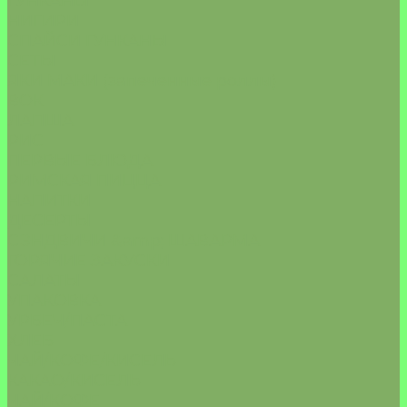
ГУНКАНЫ
НИГИРИ
СПАЙСИ ГУНКАНЫ
СЕТЫ
ЯКИ МАКИ (запеченные роллы)
ВОК
ЛАПША
РИС
ПЕРВЫЕ БЛЮДА
РИМСКАЯ ПИЦЦА
НАПИТКИ
ДЕСЕРТЫ
СЭНДВИЧИ &amp; ШАВАРМА
ГОРЯЧИЕ ЗАКУСКИ
САЛАТЫ
УПАКОВКА
УРБЕЧ/ПАСТА
ХЛЕБ
ЧАЙ/КОФЕ/КИСЕЛЬ
КАКАО/КИСЕЛЬ
ЧАЙ/КОФЕ