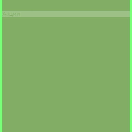
ШОКОЛАД/БАТОНЧИКИ
Морепродукты
Акции
Доставка
Оплата
О компании
Отзывы
Сертификаты
Политика конфиденциальности
Пользовательское соглашение
Политика обработки cookie
Согласие на обработку песональных данных
Согласие на получение рекламной рассылки
Правила применения рекомендательных
технологий
Контакты
...
Каталог
БАКАЛЕЯ
КРУПЫ/РИС
КАШИ/ЗАВТРАКИ