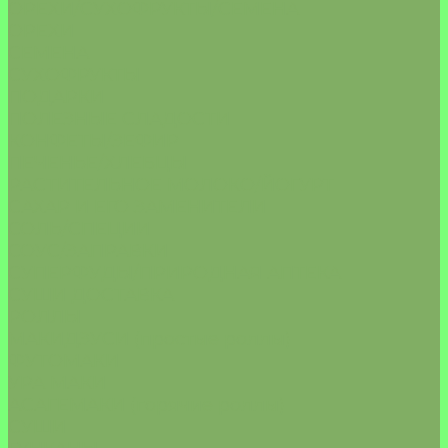
ОРЕХИ/СУХОФРУКТЫ/СЕМЕНА
ОРЕХИ
СЕМЕНА
СУХОФРУКТЫ
ПОДАРКИ
ПОЛЕЗНЫЕ СЛАДОСТИ
КОНФЕТЫ/ЗЕФИР
ПЕЧЕНЬЕ/ХЛЕБЦЫ
РАСТИТЕЛЬНОЕ МОЛОКО/ЙОГУРТ
САХАР И ЕГО ЗАМЕНИТЕЛИ
СОЛЬ/СПЕЦИИ
СОУС/ЗАПРАВКИ
СУПЕРФУДЫ/ПРИРОДНАЯ АПТЕКА
СУШИ ДОСТАВКА
РОЛЛЫ
МАКИДЗУСИ (простые роллы)
ФУТОМАКИ
УРА МАКИ
АСАГЕМАКИ (горячие роллы)
СУШИ