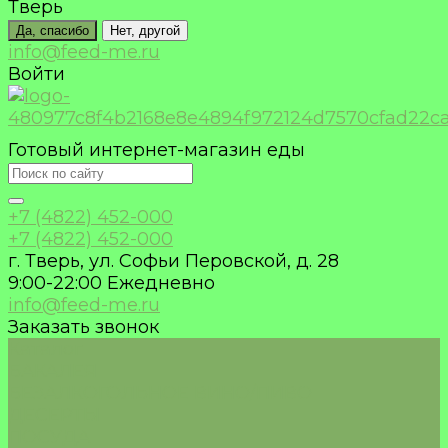
Тверь
Да, спасибо
Нет, другой
info@feed-me.ru
Войти
Готовый интернет-магазин еды
+7 (4822) 452-000
+7 (4822) 452-000
г. Тверь, ул. Софьи Перовской, д. 28
9:00-22:00 Ежедневно
info@feed-me.ru
Заказать звонок
Каталог
БАКАЛЕЯ
БЕЗАЛКОГОЛЬНОЕ ВИНО/ПИВО
ДЕСЕРТЫ
ПОСУДА