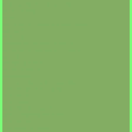
КЛЕТЧАТКА/ВОДОРОСЛИ
МАКАРОНЫ
МУКА
БЕЗАЛКОГОЛЬНОЕ ВИНО/ПИВО
ДЕСЕРТЫ
ПОСУДА
ДИКИЕ МОРЕПРОДУКТЫ
КОЛБАСА/СЫР/МЯСО (Vegan)
МАСЛО
МЁД/ВАРЕНЬЕ
МОРОЖЕНОЕ
НАПИТКИ
НАТУРАЛЬНАЯ КОСМЕТИКА
СВЕЧИ/АКСЕССУАРЫ
ДЛЯ ВОЛОС
ДЛЯ ЛИЦА
ДЛЯ ПОЛОСТИ РТА
ДЛЯ СТИРКИ/УБОРКИ
ДЛЯ ТЕЛА
ОВОЩИ/ФРУКТЫ