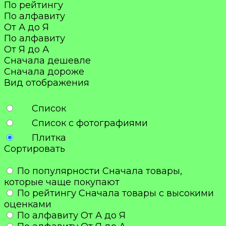
По рейтингу
По алфавиту
От А до Я
По алфавиту
От Я до А
Сначала дешевле
Сначала дороже
Вид отображения
Список
Список с фотографиями
Плитка
Сортировать
По популярности
Сначала товары,
которые чаще покупают
По рейтингу
Сначала товары с высокими
оценками
По алфавиту
От А до Я