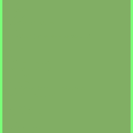
СУШИ
ГУНКАНЫ
НИГИРИ
СПАЙСИ ГУНКАНЫ
СЕТЫ
ЯКИ МАКИ (запеченные роллы)
ВОК
ЛАПША
РИС
ПЕРВЫЕ БЛЮДА
РИМСКАЯ ПИЦЦА
НАПИТКИ
ДЕСЕРТЫ
СЭНДВИЧИ &amp; ШАВАРМА
ГОРЯЧИЕ ЗАКУСКИ
САЛАТЫ
УПАКОВКА
УРБЕЧ/ПАСТА
ХЛЕБ
ЧАЙ/КОФЕ/КИСЕЛЬ