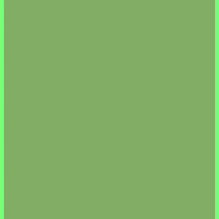
КРУПЫ/РИС
КАШИ/ЗАВТРАКИ
КЛЕТЧАТКА/ВОДОРОСЛИ
МАКАРОНЫ
МУКА
БЕЗАЛКОГОЛЬНОЕ ВИНО/ПИВО
ДЕСЕРТЫ
ПОСУДА
ДИКИЕ МОРЕПРОДУКТЫ
КОЛБАСА/СЫР/МЯСО (Vegan)
МАСЛО
МЁД/ВАРЕНЬЕ
МОРОЖЕНОЕ
НАПИТКИ
НАТУРАЛЬНАЯ КОСМЕТИКА
СВЕЧИ/АКСЕССУАРЫ
ДЛЯ ВОЛОС
ДЛЯ ЛИЦА
ДЛЯ ПОЛОСТИ РТА
ДЛЯ СТИРКИ/УБОРКИ
ДЛЯ ТЕЛА