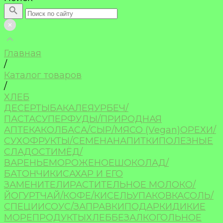
Главная
/
Каталог товаров
/
ХЛЕБ
ДЕСЕРТЫ
БАКАЛЕЯ
УРБЕЧ/
ПАСТА
СУПЕРФУДЫ/ПРИРОДНАЯ
АПТЕКА
КОЛБАСА/СЫР/МЯСО (Vegan)
ОРЕХИ/
СУХОФРУКТЫ/СЕМЕНА
НАПИТКИ
ПОЛЕЗНЫЕ
СЛАДОСТИ
МЁД/
ВАРЕНЬЕ
МОРОЖЕНОЕ
ШОКОЛАД/
БАТОНЧИКИ
САХАР И ЕГО
ЗАМЕНИТЕЛИ
РАСТИТЕЛЬНОЕ МОЛОКО/
ЙОГУРТ
ЧАЙ/КОФЕ/КИСЕЛЬ
УПАКОВКА
СОЛЬ/
СПЕЦИИ
СОУС/ЗАПРАВКИ
ПОДАРКИ
ДИКИЕ
МОРЕПРОДУКТЫ
ХЛЕБ
БЕЗАЛКОГОЛЬНОЕ