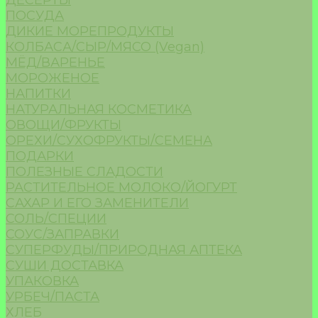
ДЕСЕРТЫ
ПОСУДА
ДИКИЕ МОРЕПРОДУКТЫ
КОЛБАСА/СЫР/МЯСО (Vegan)
МЁД/ВАРЕНЬЕ
МОРОЖЕНОЕ
НАПИТКИ
НАТУРАЛЬНАЯ КОСМЕТИКА
ОВОЩИ/ФРУКТЫ
ОРЕХИ/СУХОФРУКТЫ/СЕМЕНА
ПОДАРКИ
ПОЛЕЗНЫЕ СЛАДОСТИ
РАСТИТЕЛЬНОЕ МОЛОКО/ЙОГУРТ
САХАР И ЕГО ЗАМЕНИТЕЛИ
СОЛЬ/СПЕЦИИ
СОУС/ЗАПРАВКИ
СУПЕРФУДЫ/ПРИРОДНАЯ АПТЕКА
СУШИ ДОСТАВКА
УПАКОВКА
УРБЕЧ/ПАСТА
ХЛЕБ