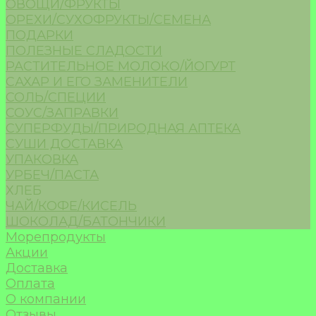
ОВОЩИ/ФРУКТЫ
ОРЕХИ/СУХОФРУКТЫ/СЕМЕНА
ПОДАРКИ
ПОЛЕЗНЫЕ СЛАДОСТИ
РАСТИТЕЛЬНОЕ МОЛОКО/ЙОГУРТ
САХАР И ЕГО ЗАМЕНИТЕЛИ
СОЛЬ/СПЕЦИИ
СОУС/ЗАПРАВКИ
СУПЕРФУДЫ/ПРИРОДНАЯ АПТЕКА
СУШИ ДОСТАВКА
УПАКОВКА
УРБЕЧ/ПАСТА
ХЛЕБ
ЧАЙ/КОФЕ/КИСЕЛЬ
ШОКОЛАД/БАТОНЧИКИ
Морепродукты
Акции
Доставка
Оплата
О компании
Отзывы