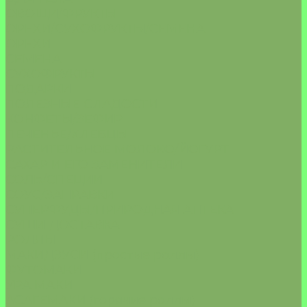
ОВОЩИ/ФРУКТЫ
ОРЕХИ/СУХОФРУКТЫ/СЕМЕНА
ОРЕХИ
СЕМЕНА
СУХОФРУКТЫ
ПОДАРКИ
ПОЛЕЗНЫЕ СЛАДОСТИ
КОНФЕТЫ/ЗЕФИР
ПЕЧЕНЬЕ/ХЛЕБЦЫ
РАСТИТЕЛЬНОЕ МОЛОКО/ЙОГУРТ
САХАР И ЕГО ЗАМЕНИТЕЛИ
СОЛЬ/СПЕЦИИ
СОУС/ЗАПРАВКИ
СУПЕРФУДЫ/ПРИРОДНАЯ АПТЕКА
СУШИ ДОСТАВКА
РОЛЛЫ
МАКИДЗУСИ (простые роллы)
ФУТОМАКИ
УРА МАКИ
АСАГЕМАКИ (горячие роллы)