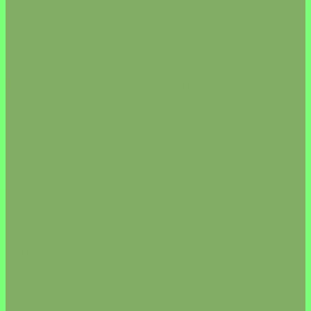
СУШИ
ГУНКАНЫ
НИГИРИ
СПАЙСИ ГУНКАНЫ
СЕТЫ
ЯКИ МАКИ (запеченные роллы)
ВОК
ЛАПША
РИС
ПЕРВЫЕ БЛЮДА
РИМСКАЯ ПИЦЦА
НАПИТКИ
ДЕСЕРТЫ
СЭНДВИЧИ &amp; ШАВАРМА
ГОРЯЧИЕ ЗАКУСКИ
САЛАТЫ
УПАКОВКА
УРБЕЧ/ПАСТА
ХЛЕБ
ЧАЙ/КОФЕ/КИСЕЛЬ