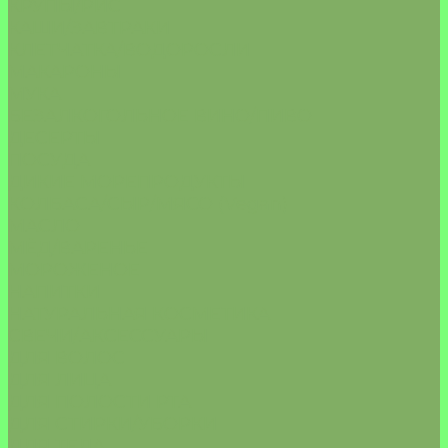
КРУПЫ/РИС
КАШИ/ЗАВТРАКИ
КЛЕТЧАТКА/ВОДОРОСЛИ
МАКАРОНЫ
МУКА
БЕЗАЛКОГОЛЬНОЕ ВИНО/ПИВО
ДЕСЕРТЫ
ПОСУДА
ДИКИЕ МОРЕПРОДУКТЫ
КОЛБАСА/СЫР/МЯСО (Vegan)
МАСЛО
МЁД/ВАРЕНЬЕ
МОРОЖЕНОЕ
НАПИТКИ
НАТУРАЛЬНАЯ КОСМЕТИКА
СВЕЧИ/АКСЕССУАРЫ
ДЛЯ ВОЛОС
ДЛЯ ЛИЦА
ДЛЯ ПОЛОСТИ РТА
ДЛЯ СТИРКИ/УБОРКИ
ДЛЯ ТЕЛА