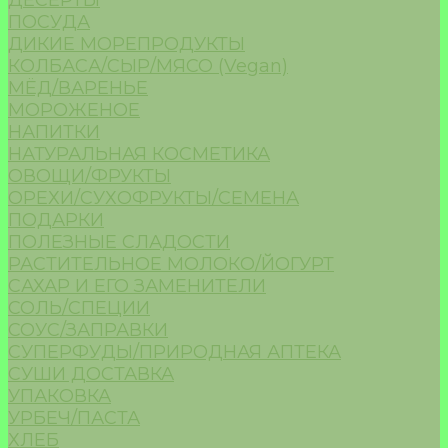
ДЕСЕРТЫ
ПОСУДА
ДИКИЕ МОРЕПРОДУКТЫ
КОЛБАСА/СЫР/МЯСО (Vegan)
МЁД/ВАРЕНЬЕ
МОРОЖЕНОЕ
НАПИТКИ
НАТУРАЛЬНАЯ КОСМЕТИКА
ОВОЩИ/ФРУКТЫ
ОРЕХИ/СУХОФРУКТЫ/СЕМЕНА
ПОДАРКИ
ПОЛЕЗНЫЕ СЛАДОСТИ
РАСТИТЕЛЬНОЕ МОЛОКО/ЙОГУРТ
САХАР И ЕГО ЗАМЕНИТЕЛИ
СОЛЬ/СПЕЦИИ
СОУС/ЗАПРАВКИ
СУПЕРФУДЫ/ПРИРОДНАЯ АПТЕКА
СУШИ ДОСТАВКА
УПАКОВКА
УРБЕЧ/ПАСТА
ХЛЕБ