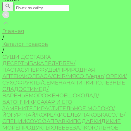
Главная
/
Каталог товаров
/
СУШИ ДОСТАВКА
ДЕСЕРТЫ
БАКАЛЕЯ
УРБЕЧ/
ПАСТА
СУПЕРФУДЫ/ПРИРОДНАЯ
АПТЕКА
КОЛБАСА/СЫР/МЯСО (Vegan)
ОРЕХИ/
СУХОФРУКТЫ/СЕМЕНА
НАПИТКИ
ПОЛЕЗНЫЕ
СЛАДОСТИ
МЁД/
ВАРЕНЬЕ
МОРОЖЕНОЕ
ШОКОЛАД/
БАТОНЧИКИ
САХАР И ЕГО
ЗАМЕНИТЕЛИ
РАСТИТЕЛЬНОЕ МОЛОКО/
ЙОГУРТ
ЧАЙ/КОФЕ/КИСЕЛЬ
УПАКОВКА
СОЛЬ/
СПЕЦИИ
СОУС/ЗАПРАВКИ
ПОДАРКИ
ДИКИЕ
МОРЕПРОДУКТЫ
ХЛЕБ
БЕЗАЛКОГОЛЬНОЕ