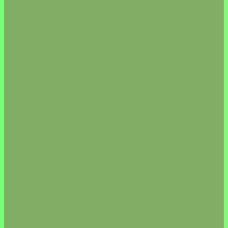
ОВОЩИ/ФРУКТЫ
ОРЕХИ/СУХОФРУКТЫ/СЕМЕНА
ОРЕХИ
СЕМЕНА
СУХОФРУКТЫ
ПОДАРКИ
ПОЛЕЗНЫЕ СЛАДОСТИ
КОНФЕТЫ/ЗЕФИР
ПЕЧЕНЬЕ/ХЛЕБЦЫ
РАСТИТЕЛЬНОЕ МОЛОКО/ЙОГУРТ
САХАР И ЕГО ЗАМЕНИТЕЛИ
СОЛЬ/СПЕЦИИ
СОУС/ЗАПРАВКИ
СУПЕРФУДЫ/ПРИРОДНАЯ АПТЕКА
СУШИ ДОСТАВКА
РОЛЛЫ
МАКИДЗУСИ (простые роллы)
ФУТОМАКИ
УРА МАКИ
АСАГЕМАКИ (горячие роллы)