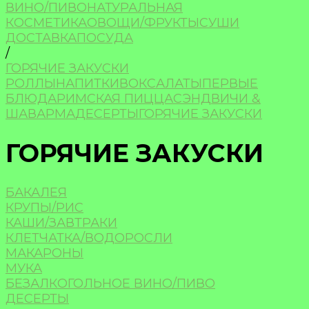
ВИНО/ПИВО
НАТУРАЛЬНАЯ
КОСМЕТИКА
ОВОЩИ/ФРУКТЫ
СУШИ
ДОСТАВКА
ПОСУДА
/
ГОРЯЧИЕ ЗАКУСКИ
РОЛЛЫ
НАПИТКИ
ВОК
САЛАТЫ
ПЕРВЫЕ
БЛЮДА
РИМСКАЯ ПИЦЦА
СЭНДВИЧИ &
ШАВАРМА
ДЕСЕРТЫ
ГОРЯЧИЕ ЗАКУСКИ
ГОРЯЧИЕ ЗАКУСКИ
БАКАЛЕЯ
КРУПЫ/РИС
КАШИ/ЗАВТРАКИ
КЛЕТЧАТКА/ВОДОРОСЛИ
МАКАРОНЫ
МУКА
БЕЗАЛКОГОЛЬНОЕ ВИНО/ПИВО
ДЕСЕРТЫ