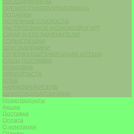
ОВОЩИ/ФРУКТЫ
ОРЕХИ/СУХОФРУКТЫ/СЕМЕНА
ПОДАРКИ
ПОЛЕЗНЫЕ СЛАДОСТИ
РАСТИТЕЛЬНОЕ МОЛОКО/ЙОГУРТ
САХАР И ЕГО ЗАМЕНИТЕЛИ
СОЛЬ/СПЕЦИИ
СОУС/ЗАПРАВКИ
СУПЕРФУДЫ/ПРИРОДНАЯ АПТЕКА
СУШИ ДОСТАВКА
УПАКОВКА
УРБЕЧ/ПАСТА
ХЛЕБ
ЧАЙ/КОФЕ/КИСЕЛЬ
ШОКОЛАД/БАТОНЧИКИ
Морепродукты
Акции
Доставка
Оплата
О компании
Отзывы