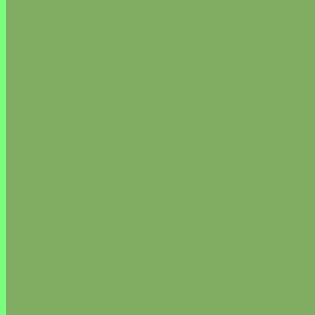
ПОДАРКИ
ПОЛЕЗНЫЕ СЛАДОСТИ
КОНФЕТЫ/ЗЕФИР
ПЕЧЕНЬЕ/ХЛЕБЦЫ
РАСТИТЕЛЬНОЕ МОЛОКО/ЙОГУРТ
САХАР И ЕГО ЗАМЕНИТЕЛИ
СОЛЬ/СПЕЦИИ
СОУС/ЗАПРАВКИ
СУПЕРФУДЫ/ПРИРОДНАЯ АПТЕКА
СУШИ ДОСТАВКА
РОЛЛЫ
МАКИДЗУСИ (простые роллы)
ФУТОМАКИ
УРА МАКИ
АСАГЕМАКИ (горячие роллы)
СУШИ
ГУНКАНЫ
НИГИРИ
СПАЙСИ ГУНКАНЫ
СЕТЫ