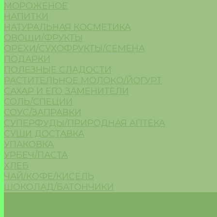
МОРОЖЕНОЕ
НАПИТКИ
НАТУРАЛЬНАЯ КОСМЕТИКА
ОВОЩИ/ФРУКТЫ
ОРЕХИ/СУХОФРУКТЫ/СЕМЕНА
ПОДАРКИ
ПОЛЕЗНЫЕ СЛАДОСТИ
РАСТИТЕЛЬНОЕ МОЛОКО/ЙОГУРТ
САХАР И ЕГО ЗАМЕНИТЕЛИ
СОЛЬ/СПЕЦИИ
СОУС/ЗАПРАВКИ
СУПЕРФУДЫ/ПРИРОДНАЯ АПТЕКА
СУШИ ДОСТАВКА
УПАКОВКА
УРБЕЧ/ПАСТА
ХЛЕБ
ЧАЙ/КОФЕ/КИСЕЛЬ
ШОКОЛАД/БАТОНЧИКИ
Морепродукты
Акции