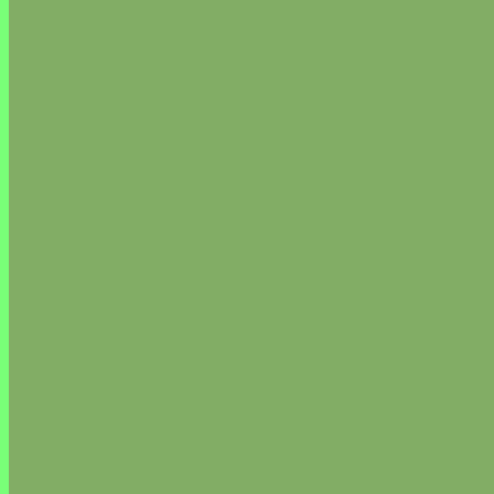
ЯКИ МАКИ (запеченные роллы)
ВОК
ЛАПША
РИС
ПЕРВЫЕ БЛЮДА
РИМСКАЯ ПИЦЦА
НАПИТКИ
ДЕСЕРТЫ
СЭНДВИЧИ &amp; ШАВАРМА
ГОРЯЧИЕ ЗАКУСКИ
САЛАТЫ
УПАКОВКА
УРБЕЧ/ПАСТА
ХЛЕБ
ЧАЙ/КОФЕ/КИСЕЛЬ
КАКАО/КИСЕЛЬ
ЧАЙ/КОФЕ
ШОКОЛАД/БАТОНЧИКИ
Морепродукты
Акции
Доставка