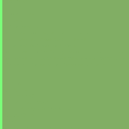
Доставка
Оплата
О компании
Отзывы
Сертификаты
Политика конфиденциальности
Пользовательское соглашение
Политика обработки cookie
Согласие на обработку песональных данных
Согласие на получение рекламной рассылки
Правила применения рекомендательных тех
Контакты
...
Каталог
БАКАЛЕЯ
КРУПЫ/РИС
КАШИ/ЗАВТРАКИ
КЛЕТЧАТКА/ВОДОРОСЛИ
МАКАРОНЫ
МУКА
БЕЗАЛКОГОЛЬНОЕ ВИНО/ПИВО