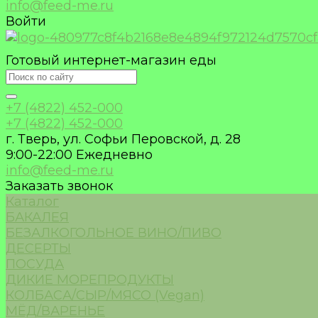
info@feed-me.ru
Войти
Готовый интернет-магазин еды
+7 (4822) 452-000
+7 (4822) 452-000
г. Тверь, ул. Софьи Перовской, д. 28
9:00-22:00 Ежедневно
info@feed-me.ru
Заказать звонок
Каталог
БАКАЛЕЯ
БЕЗАЛКОГОЛЬНОЕ ВИНО/ПИВО
ДЕСЕРТЫ
ПОСУДА
ДИКИЕ МОРЕПРОДУКТЫ
КОЛБАСА/СЫР/МЯСО (Vegan)
МЁД/ВАРЕНЬЕ