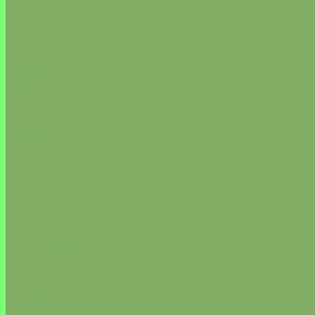
ДЕСЕРТЫ
ПОСУДА
ДИКИЕ МОРЕПРОДУКТЫ
КОЛБАСА/СЫР/МЯСО (Vegan)
МАСЛО
МЁД/ВАРЕНЬЕ
МОРОЖЕНОЕ
НАПИТКИ
НАТУРАЛЬНАЯ КОСМЕТИКА
СВЕЧИ/АКСЕССУАРЫ
ДЛЯ ВОЛОС
ДЛЯ ЛИЦА
ДЛЯ ПОЛОСТИ РТА
ДЛЯ СТИРКИ/УБОРКИ
ДЛЯ ТЕЛА
ОВОЩИ/ФРУКТЫ
ОРЕХИ/СУХОФРУКТЫ/СЕМЕНА
ОРЕХИ
СЕМЕНА
СУХОФРУКТЫ