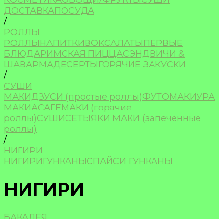
КОСМЕТИКА
ОВОЩИ/ФРУКТЫ
СУШИ
ДОСТАВКА
ПОСУДА
/
РОЛЛЫ
РОЛЛЫ
НАПИТКИ
ВОК
САЛАТЫ
ПЕРВЫЕ
БЛЮДА
РИМСКАЯ ПИЦЦА
СЭНДВИЧИ &
ШАВАРМА
ДЕСЕРТЫ
ГОРЯЧИЕ ЗАКУСКИ
/
СУШИ
МАКИДЗУСИ (простые роллы)
ФУТОМАКИ
УРА
МАКИ
АСАГЕМАКИ (горячие
роллы)
СУШИ
СЕТЫ
ЯКИ МАКИ (запеченные
роллы)
/
НИГИРИ
НИГИРИ
ГУНКАНЫ
СПАЙСИ ГУНКАНЫ
НИГИРИ
БАКАЛЕЯ