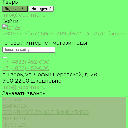
Тверь
Да, спасибо
Нет, другой
info@feed-me.ru
Войти
Готовый интернет-магазин еды
+7 (4822) 452-000
+7 (4822) 452-000
г. Тверь, ул. Софьи Перовской, д. 28
9:00-22:00 Ежедневно
info@feed-me.ru
Заказать звонок
Каталог
БАКАЛЕЯ
БЕЗАЛКОГОЛЬНОЕ ВИНО/ПИВО
ДЕСЕРТЫ
ПОСУДА