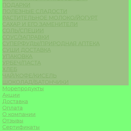
ПОДАРКИ
ПОЛЕЗНЫЕ СЛАДОСТИ
РАСТИТЕЛЬНОЕ МОЛОКО/ЙОГУРТ
САХАР И ЕГО ЗАМЕНИТЕЛИ
СОЛЬ/СПЕЦИИ
СОУС/ЗАПРАВКИ
СУПЕРФУДЫ/ПРИРОДНАЯ АПТЕКА
СУШИ ДОСТАВКА
УПАКОВКА
УРБЕЧ/ПАСТА
ХЛЕБ
ЧАЙ/КОФЕ/КИСЕЛЬ
ШОКОЛАД/БАТОНЧИКИ
Морепродукты
Акции
Доставка
Оплата
О компании
Отзывы
Сертификаты