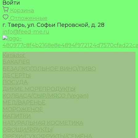
Войти
Корзина
Отложенные
г. Тверь, ул. Софьи Перовской, д. 28
info@feed-me.ru
Каталог
БАКАЛЕЯ
БЕЗАЛКОГОЛЬНОЕ ВИНО/ПИВО
ДЕСЕРТЫ
ПОСУДА
ДИКИЕ МОРЕПРОДУКТЫ
КОЛБАСА/СЫР/МЯСО (Vegan)
МЁД/ВАРЕНЬЕ
МОРОЖЕНОЕ
НАПИТКИ
НАТУРАЛЬНАЯ КОСМЕТИКА
ОВОЩИ/ФРУКТЫ
ОРЕХИ/СУХОФРУКТЫ/СЕМЕНА