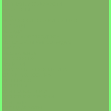
КЛЕТЧАТКА/ВОДОРОСЛИ
МАКАРОНЫ
МУКА
БЕЗАЛКОГОЛЬНОЕ ВИНО/ПИВО
ДЕСЕРТЫ
ПОСУДА
ДИКИЕ МОРЕПРОДУКТЫ
КОЛБАСА/СЫР/МЯСО (Vegan)
МАСЛО
МЁД/ВАРЕНЬЕ
МОРОЖЕНОЕ
НАПИТКИ
НАТУРАЛЬНАЯ КОСМЕТИКА
СВЕЧИ/АКСЕССУАРЫ
ДЛЯ ВОЛОС
ДЛЯ ЛИЦА
ДЛЯ ПОЛОСТИ РТА
ДЛЯ СТИРКИ/УБОРКИ
ДЛЯ ТЕЛА
ОВОЩИ/ФРУКТЫ