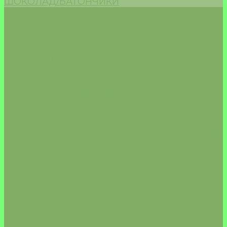
ШОКОЛАД/БАТОНЧИКИ
Морепродукты
Акции
Доставка
Оплата
О компании
Отзывы
Сертификаты
Политика конфиденциальности
Пользовательское соглашение
Политика обработки cookie
Согласие на обработку песональных данных
Согласие на получение рекламной рассылки
Правила применения рекомендательных
технологий
Контакты
...
Каталог
БАКАЛЕЯ
КРУПЫ/РИС
КАШИ/ЗАВТРАКИ