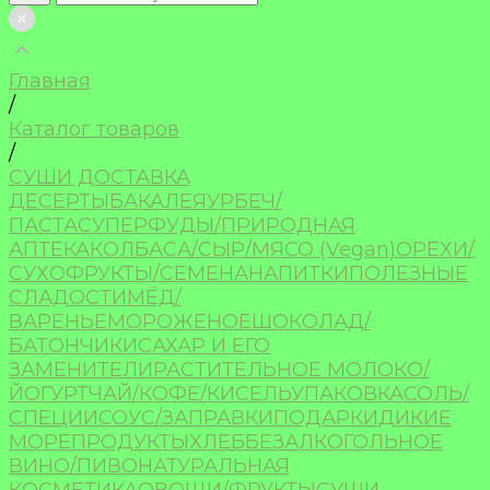
Главная
/
Каталог товаров
/
СУШИ ДОСТАВКА
ДЕСЕРТЫ
БАКАЛЕЯ
УРБЕЧ/
ПАСТА
СУПЕРФУДЫ/ПРИРОДНАЯ
АПТЕКА
КОЛБАСА/СЫР/МЯСО (Vegan)
ОРЕХИ/
СУХОФРУКТЫ/СЕМЕНА
НАПИТКИ
ПОЛЕЗНЫЕ
СЛАДОСТИ
МЁД/
ВАРЕНЬЕ
МОРОЖЕНОЕ
ШОКОЛАД/
БАТОНЧИКИ
САХАР И ЕГО
ЗАМЕНИТЕЛИ
РАСТИТЕЛЬНОЕ МОЛОКО/
ЙОГУРТ
ЧАЙ/КОФЕ/КИСЕЛЬ
УПАКОВКА
СОЛЬ/
СПЕЦИИ
СОУС/ЗАПРАВКИ
ПОДАРКИ
ДИКИЕ
МОРЕПРОДУКТЫ
ХЛЕБ
БЕЗАЛКОГОЛЬНОЕ
ВИНО/ПИВО
НАТУРАЛЬНАЯ