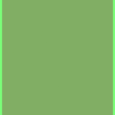
ОРЕХИ/СУХОФРУКТЫ/СЕМЕНА
ОРЕХИ
СЕМЕНА
СУХОФРУКТЫ
ПОДАРКИ
ПОЛЕЗНЫЕ СЛАДОСТИ
КОНФЕТЫ/ЗЕФИР
ПЕЧЕНЬЕ/ХЛЕБЦЫ
РАСТИТЕЛЬНОЕ МОЛОКО/ЙОГУРТ
САХАР И ЕГО ЗАМЕНИТЕЛИ
СОЛЬ/СПЕЦИИ
СОУС/ЗАПРАВКИ
СУПЕРФУДЫ/ПРИРОДНАЯ АПТЕКА
СУШИ ДОСТАВКА
РОЛЛЫ
МАКИДЗУСИ (простые роллы)
ФУТОМАКИ
УРА МАКИ
АСАГЕМАКИ (горячие роллы)
СУШИ