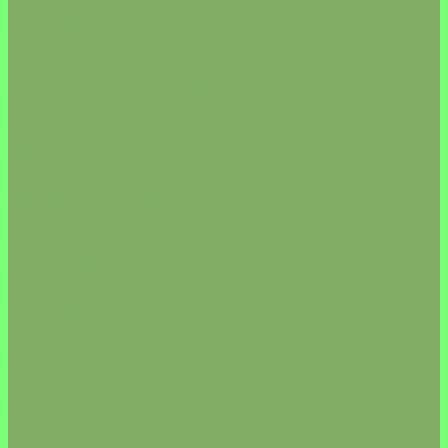
ГУНКАНЫ
НИГИРИ
СПАЙСИ ГУНКАНЫ
СЕТЫ
ЯКИ МАКИ (запеченные роллы)
ВОК
ЛАПША
РИС
ПЕРВЫЕ БЛЮДА
РИМСКАЯ ПИЦЦА
НАПИТКИ
ДЕСЕРТЫ
СЭНДВИЧИ &amp; ШАВАРМА
ГОРЯЧИЕ ЗАКУСКИ
САЛАТЫ
УПАКОВКА
УРБЕЧ/ПАСТА
ХЛЕБ
ЧАЙ/КОФЕ/КИСЕЛЬ
КАКАО/КИСЕЛЬ
ЧАЙ/КОФЕ