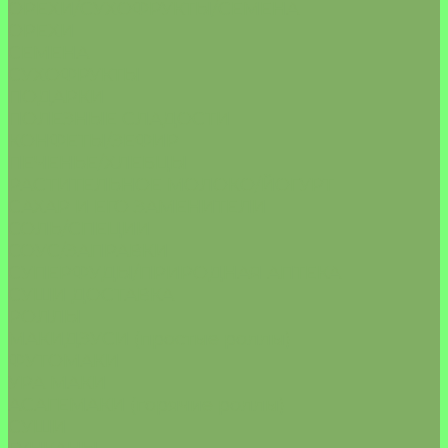
ОРЕХИ/СУХОФРУКТЫ/СЕМЕНА
ОРЕХИ
СЕМЕНА
СУХОФРУКТЫ
ПОДАРКИ
ПОЛЕЗНЫЕ СЛАДОСТИ
КОНФЕТЫ/ЗЕФИР
ПЕЧЕНЬЕ/ХЛЕБЦЫ
РАСТИТЕЛЬНОЕ МОЛОКО/ЙОГУРТ
САХАР И ЕГО ЗАМЕНИТЕЛИ
СОЛЬ/СПЕЦИИ
СОУС/ЗАПРАВКИ
СУПЕРФУДЫ/ПРИРОДНАЯ АПТЕКА
СУШИ ДОСТАВКА
РОЛЛЫ
МАКИДЗУСИ (простые роллы)
ФУТОМАКИ
УРА МАКИ
АСАГЕМАКИ (горячие роллы)
СУШИ