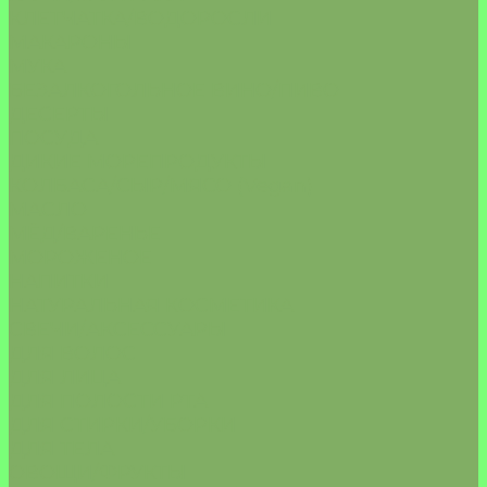
КЛЕТЧАТКА/ВОДОРОСЛИ
МАКАРОНЫ
МУКА
БЕЗАЛКОГОЛЬНОЕ ВИНО/ПИВО
ДЕСЕРТЫ
ПОСУДА
ДИКИЕ МОРЕПРОДУКТЫ
КОЛБАСА/СЫР/МЯСО (Vegan)
МАСЛО
МЁД/ВАРЕНЬЕ
МОРОЖЕНОЕ
НАПИТКИ
НАТУРАЛЬНАЯ КОСМЕТИКА
СВЕЧИ/АКСЕССУАРЫ
ДЛЯ ВОЛОС
ДЛЯ ЛИЦА
ДЛЯ ПОЛОСТИ РТА
ДЛЯ СТИРКИ/УБОРКИ
ДЛЯ ТЕЛА
ОВОЩИ/ФРУКТЫ