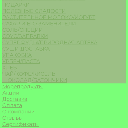
ПОДАРКИ
ПОЛЕЗНЫЕ СЛАДОСТИ
РАСТИТЕЛЬНОЕ МОЛОКО/ЙОГУРТ
САХАР И ЕГО ЗАМЕНИТЕЛИ
СОЛЬ/СПЕЦИИ
СОУС/ЗАПРАВКИ
СУПЕРФУДЫ/ПРИРОДНАЯ АПТЕКА
СУШИ ДОСТАВКА
УПАКОВКА
УРБЕЧ/ПАСТА
ХЛЕБ
ЧАЙ/КОФЕ/КИСЕЛЬ
ШОКОЛАД/БАТОНЧИКИ
Морепродукты
Акции
Доставка
Оплата
О компании
Отзывы
Сертификаты