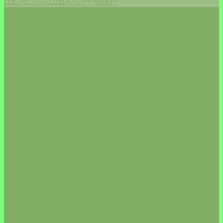
ШОКОЛАД/БАТОНЧИКИ
Морепродукты
Акции
Доставка
Оплата
О компании
Отзывы
Сертификаты
Политика конфиденциальности
Пользовательское соглашение
Политика обработки cookie
Согласие на обработку песональных данных
Согласие на получение рекламной рассылки
Правила применения рекомендательных
технологий
Контакты
...
Каталог
БАКАЛЕЯ
КРУПЫ/РИС
КАШИ/ЗАВТРАКИ