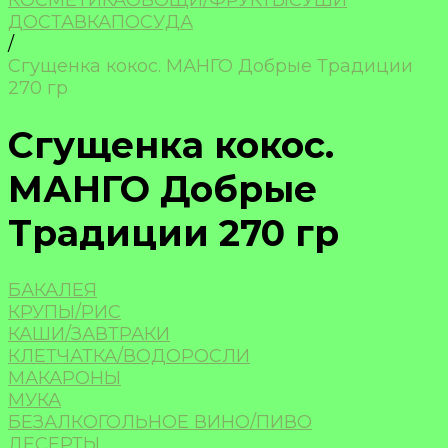
КОСМЕТИКА
ОВОЩИ/ФРУКТЫ
СУШИ
ДОСТАВКА
ПОСУДА
/
Сгущенка кокос. МАНГО Добрые Традиции
270 гр
Сгущенка кокос.
МАНГО Добрые
Традиции 270 гр
БАКАЛЕЯ
КРУПЫ/РИС
КАШИ/ЗАВТРАКИ
КЛЕТЧАТКА/ВОДОРОСЛИ
МАКАРОНЫ
МУКА
БЕЗАЛКОГОЛЬНОЕ ВИНО/ПИВО
ДЕСЕРТЫ