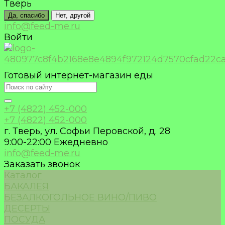
Тверь
Да, спасибо
Нет, другой
info@feed-me.ru
Войти
Готовый интернет-магазин еды
+7 (4822) 452-000
+7 (4822) 452-000
г. Тверь, ул. Софьи Перовской, д. 28
9:00-22:00 Ежедневно
info@feed-me.ru
Заказать звонок
Каталог
БАКАЛЕЯ
БЕЗАЛКОГОЛЬНОЕ ВИНО/ПИВО
ДЕСЕРТЫ
ПОСУДА