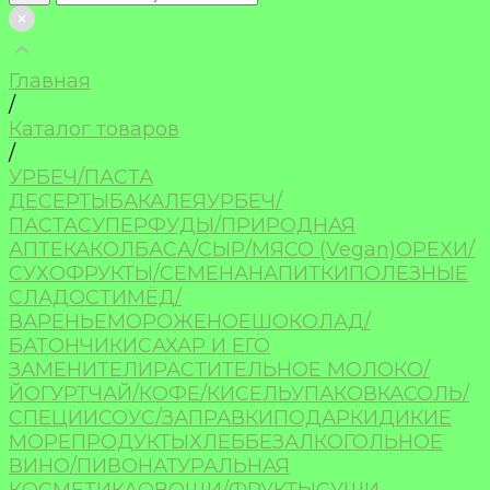
Главная
/
Каталог товаров
/
УРБЕЧ/ПАСТА
ДЕСЕРТЫ
БАКАЛЕЯ
УРБЕЧ/
ПАСТА
СУПЕРФУДЫ/ПРИРОДНАЯ
АПТЕКА
КОЛБАСА/СЫР/МЯСО (Vegan)
ОРЕХИ/
СУХОФРУКТЫ/СЕМЕНА
НАПИТКИ
ПОЛЕЗНЫЕ
СЛАДОСТИ
МЁД/
ВАРЕНЬЕ
МОРОЖЕНОЕ
ШОКОЛАД/
БАТОНЧИКИ
САХАР И ЕГО
ЗАМЕНИТЕЛИ
РАСТИТЕЛЬНОЕ МОЛОКО/
ЙОГУРТ
ЧАЙ/КОФЕ/КИСЕЛЬ
УПАКОВКА
СОЛЬ/
СПЕЦИИ
СОУС/ЗАПРАВКИ
ПОДАРКИ
ДИКИЕ
МОРЕПРОДУКТЫ
ХЛЕБ
БЕЗАЛКОГОЛЬНОЕ
ВИНО/ПИВО
НАТУРАЛЬНАЯ