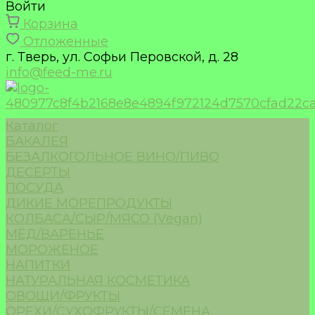
Войти
Корзина
Отложенные
г. Тверь, ул. Софьи Перовской, д. 28
info@feed-me.ru
Каталог
БАКАЛЕЯ
БЕЗАЛКОГОЛЬНОЕ ВИНО/ПИВО
ДЕСЕРТЫ
ПОСУДА
ДИКИЕ МОРЕПРОДУКТЫ
КОЛБАСА/СЫР/МЯСО (Vegan)
МЁД/ВАРЕНЬЕ
МОРОЖЕНОЕ
НАПИТКИ
НАТУРАЛЬНАЯ КОСМЕТИКА
ОВОЩИ/ФРУКТЫ
ОРЕХИ/СУХОФРУКТЫ/СЕМЕНА