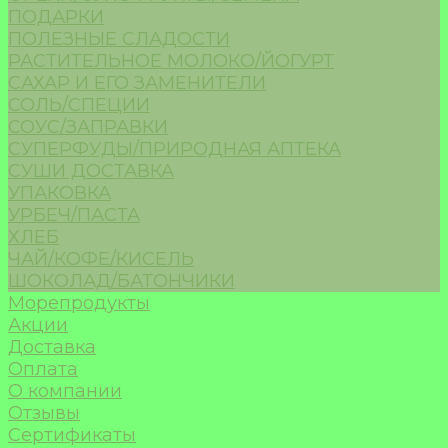
ПОДАРКИ
ПОЛЕЗНЫЕ СЛАДОСТИ
РАСТИТЕЛЬНОЕ МОЛОКО/ЙОГУРТ
САХАР И ЕГО ЗАМЕНИТЕЛИ
СОЛЬ/СПЕЦИИ
СОУС/ЗАПРАВКИ
СУПЕРФУДЫ/ПРИРОДНАЯ АПТЕКА
СУШИ ДОСТАВКА
УПАКОВКА
УРБЕЧ/ПАСТА
ХЛЕБ
ЧАЙ/КОФЕ/КИСЕЛЬ
ШОКОЛАД/БАТОНЧИКИ
Морепродукты
Акции
Доставка
Оплата
О компании
Отзывы
Сертификаты