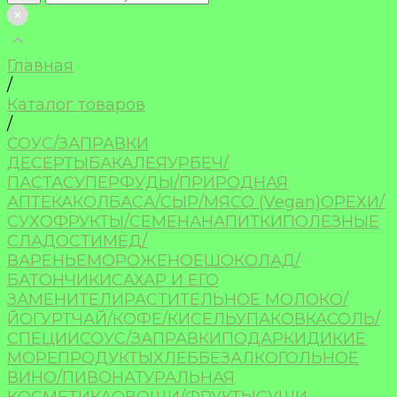
Главная
/
Каталог товаров
/
СОУС/ЗАПРАВКИ
ДЕСЕРТЫ
БАКАЛЕЯ
УРБЕЧ/
ПАСТА
СУПЕРФУДЫ/ПРИРОДНАЯ
АПТЕКА
КОЛБАСА/СЫР/МЯСО (Vegan)
ОРЕХИ/
СУХОФРУКТЫ/СЕМЕНА
НАПИТКИ
ПОЛЕЗНЫЕ
СЛАДОСТИ
МЁД/
ВАРЕНЬЕ
МОРОЖЕНОЕ
ШОКОЛАД/
БАТОНЧИКИ
САХАР И ЕГО
ЗАМЕНИТЕЛИ
РАСТИТЕЛЬНОЕ МОЛОКО/
ЙОГУРТ
ЧАЙ/КОФЕ/КИСЕЛЬ
УПАКОВКА
СОЛЬ/
СПЕЦИИ
СОУС/ЗАПРАВКИ
ПОДАРКИ
ДИКИЕ
МОРЕПРОДУКТЫ
ХЛЕБ
БЕЗАЛКОГОЛЬНОЕ
ВИНО/ПИВО
НАТУРАЛЬНАЯ