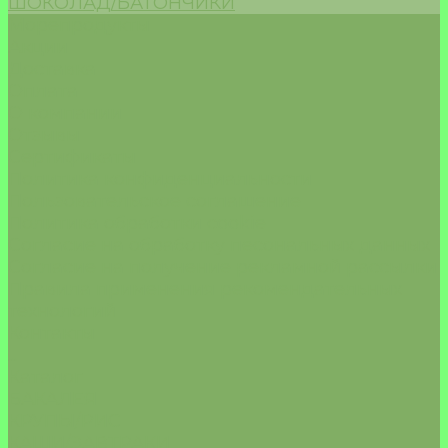
ШОКОЛАД/БАТОНЧИКИ
Морепродукты
Акции
Доставка
Оплата
О компании
Отзывы
Сертификаты
Политика конфиденциальности
Пользовательское соглашение
Политика обработки cookie
Согласие на обработку песональных данных
Согласие на получение рекламной рассылки
Правила применения рекомендательных
технологий
Контакты
...
Каталог
БАКАЛЕЯ
КРУПЫ/РИС
КАШИ/ЗАВТРАКИ