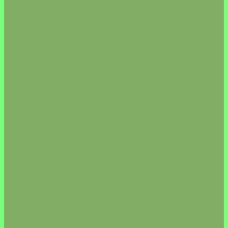
ГУНКАНЫ
НИГИРИ
СПАЙСИ ГУНКАНЫ
СЕТЫ
ЯКИ МАКИ (запеченные роллы)
ВОК
ЛАПША
РИС
ПЕРВЫЕ БЛЮДА
РИМСКАЯ ПИЦЦА
НАПИТКИ
ДЕСЕРТЫ
СЭНДВИЧИ &amp; ШАВАРМА
ГОРЯЧИЕ ЗАКУСКИ
САЛАТЫ
УПАКОВКА
УРБЕЧ/ПАСТА
ХЛЕБ
ЧАЙ/КОФЕ/КИСЕЛЬ
КАКАО/КИСЕЛЬ
ЧАЙ/КОФЕ