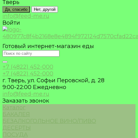
Тверь
Да, спасибо
Нет, другой
info@feed-me.ru
Войти
Готовый интернет-магазин еды
+7 (4822) 452-000
+7 (4822) 452-000
г. Тверь, ул. Софьи Перовской, д. 28
9:00-22:00 Ежедневно
info@feed-me.ru
Заказать звонок
Каталог
БАКАЛЕЯ
БЕЗАЛКОГОЛЬНОЕ ВИНО/ПИВО
ДЕСЕРТЫ
ПОСУДА