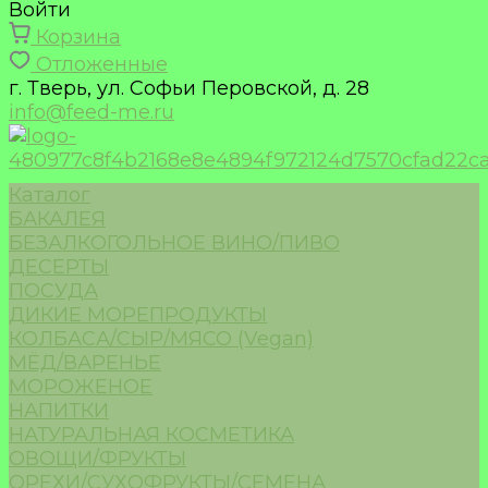
Войти
Корзина
Отложенные
г. Тверь, ул. Софьи Перовской, д. 28
info@feed-me.ru
Каталог
БАКАЛЕЯ
БЕЗАЛКОГОЛЬНОЕ ВИНО/ПИВО
ДЕСЕРТЫ
ПОСУДА
ДИКИЕ МОРЕПРОДУКТЫ
КОЛБАСА/СЫР/МЯСО (Vegan)
МЁД/ВАРЕНЬЕ
МОРОЖЕНОЕ
НАПИТКИ
НАТУРАЛЬНАЯ КОСМЕТИКА
ОВОЩИ/ФРУКТЫ
ОРЕХИ/СУХОФРУКТЫ/СЕМЕНА