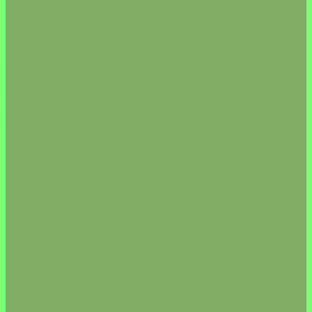
ОРЕХИ/СУХОФРУКТЫ/СЕМЕНА
ОРЕХИ
СЕМЕНА
СУХОФРУКТЫ
ПОДАРКИ
ПОЛЕЗНЫЕ СЛАДОСТИ
КОНФЕТЫ/ЗЕФИР
ПЕЧЕНЬЕ/ХЛЕБЦЫ
РАСТИТЕЛЬНОЕ МОЛОКО/ЙОГУРТ
САХАР И ЕГО ЗАМЕНИТЕЛИ
СОЛЬ/СПЕЦИИ
СОУС/ЗАПРАВКИ
СУПЕРФУДЫ/ПРИРОДНАЯ АПТЕКА
СУШИ ДОСТАВКА
РОЛЛЫ
МАКИДЗУСИ (простые роллы)
ФУТОМАКИ
УРА МАКИ
АСАГЕМАКИ (горячие роллы)
СУШИ