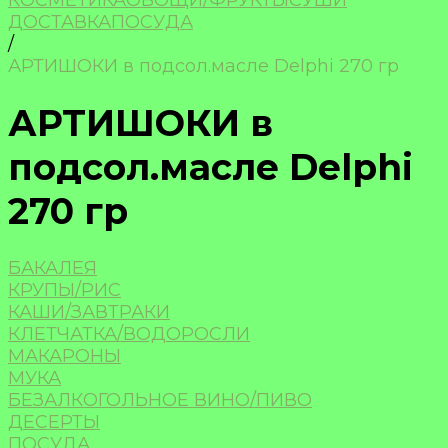
КОСМЕТИКА
ОВОЩИ/ФРУКТЫ
СУШИ
ДОСТАВКА
ПОСУДА
/
АРТИШОКИ в подсол.масле Delphi 270 гр
АРТИШОКИ в
подсол.масле Delphi
270 гр
БАКАЛЕЯ
КРУПЫ/РИС
КАШИ/ЗАВТРАКИ
КЛЕТЧАТКА/ВОДОРОСЛИ
МАКАРОНЫ
МУКА
БЕЗАЛКОГОЛЬНОЕ ВИНО/ПИВО
ДЕСЕРТЫ
ПОСУДА