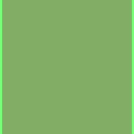
КЛЕТЧАТКА/ВОДОРОСЛИ
МАКАРОНЫ
МУКА
БЕЗАЛКОГОЛЬНОЕ ВИНО/ПИВО
ДЕСЕРТЫ
ПОСУДА
ДИКИЕ МОРЕПРОДУКТЫ
КОЛБАСА/СЫР/МЯСО (Vegan)
МАСЛО
МЁД/ВАРЕНЬЕ
МОРОЖЕНОЕ
НАПИТКИ
НАТУРАЛЬНАЯ КОСМЕТИКА
СВЕЧИ/АКСЕССУАРЫ
ДЛЯ ВОЛОС
ДЛЯ ЛИЦА
ДЛЯ ПОЛОСТИ РТА
ДЛЯ СТИРКИ/УБОРКИ
ДЛЯ ТЕЛА
ОВОЩИ/ФРУКТЫ