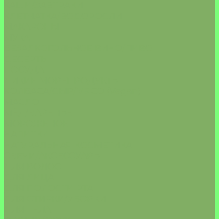
КАШИ/ЗАВТРАКИ
КЛЕТЧАТКА/ВОДОРОСЛИ
МАКАРОНЫ
МУКА
БЕЗАЛКОГОЛЬНОЕ ВИНО/ПИВО
ДЕСЕРТЫ
ПОСУДА
ДИКИЕ МОРЕПРОДУКТЫ
КОЛБАСА/СЫР/МЯСО (Vegan)
МАСЛО
МЁД/ВАРЕНЬЕ
МОРОЖЕНОЕ
НАПИТКИ
НАТУРАЛЬНАЯ КОСМЕТИКА
СВЕЧИ/АКСЕССУАРЫ
ДЛЯ ВОЛОС
ДЛЯ ЛИЦА
ДЛЯ ПОЛОСТИ РТА
ДЛЯ СТИРКИ/УБОРКИ
ДЛЯ ТЕЛА