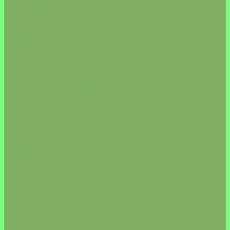
ОВОЩИ/ФРУКТЫ
ОРЕХИ/СУХОФРУКТЫ/СЕМЕНА
ОРЕХИ
СЕМЕНА
СУХОФРУКТЫ
ПОДАРКИ
ПОЛЕЗНЫЕ СЛАДОСТИ
КОНФЕТЫ/ЗЕФИР
ПЕЧЕНЬЕ/ХЛЕБЦЫ
РАСТИТЕЛЬНОЕ МОЛОКО/ЙОГУРТ
САХАР И ЕГО ЗАМЕНИТЕЛИ
СОЛЬ/СПЕЦИИ
СОУС/ЗАПРАВКИ
СУПЕРФУДЫ/ПРИРОДНАЯ АПТЕКА
СУШИ ДОСТАВКА
РОЛЛЫ
МАКИДЗУСИ (простые роллы)
ФУТОМАКИ
УРА МАКИ
АСАГЕМАКИ (горячие роллы)
СУШИ