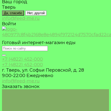
Ваш город
Тверь
Да, спасибо
Нет, другой
info@feed-me.ru
Войти
Готовый интернет-магазин еды
+7 (4822) 452-000
+7 (4822) 452-000
г. Тверь, ул. Софьи Перовской, д. 28
9:00-22:00 Ежедневно
info@feed-me.ru
Заказать звонок
...
Каталог
БАКАЛЕЯ
КРУПЫ/РИС