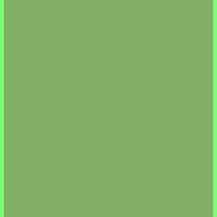
ГУНКАНЫ
НИГИРИ
СПАЙСИ ГУНКАНЫ
СЕТЫ
ЯКИ МАКИ (запеченные роллы)
ВОК
ЛАПША
РИС
ПЕРВЫЕ БЛЮДА
РИМСКАЯ ПИЦЦА
НАПИТКИ
ДЕСЕРТЫ
СЭНДВИЧИ &amp; ШАВАРМА
ГОРЯЧИЕ ЗАКУСКИ
САЛАТЫ
УПАКОВКА
УРБЕЧ/ПАСТА
ХЛЕБ
ЧАЙ/КОФЕ/КИСЕЛЬ
КАКАО/КИСЕЛЬ