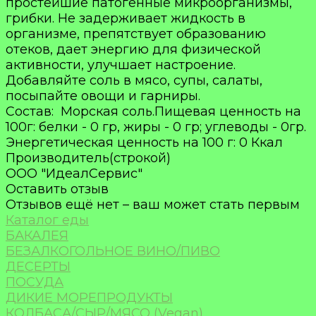
простейшие патогенные микроорганизмы,
грибки. Не задерживает жидкость в
организме, препятствует образованию
отеков, дает энергию для физической
активности, улучшает настроение.
Добавляйте соль в мясо, супы, салаты,
посыпайте овощи и гарниры.
Состав: Морская соль.Пищевая ценность на
100г: белки - 0 гр, жиры - 0 гр; углеводы - 0гр.
Энергетическая ценность на 100 г: 0 Ккал
Производитель(строкой)
ООО "ИдеалСервис"
Оставить отзыв
Отзывов ещё нет – ваш может стать первым
Каталог еды
БАКАЛЕЯ
БЕЗАЛКОГОЛЬНОЕ ВИНО/ПИВО
ДЕСЕРТЫ
ПОСУДА
ДИКИЕ МОРЕПРОДУКТЫ
КОЛБАСА/СЫР/МЯСО (Vegan)