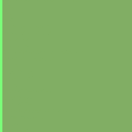
ЯКИ МАКИ (запеченные роллы)
ВОК
ЛАПША
РИС
ПЕРВЫЕ БЛЮДА
РИМСКАЯ ПИЦЦА
НАПИТКИ
ДЕСЕРТЫ
СЭНДВИЧИ &amp; ШАВАРМА
ГОРЯЧИЕ ЗАКУСКИ
САЛАТЫ
УПАКОВКА
УРБЕЧ/ПАСТА
ХЛЕБ
ЧАЙ/КОФЕ/КИСЕЛЬ
КАКАО/КИСЕЛЬ
ЧАЙ/КОФЕ
ШОКОЛАД/БАТОНЧИКИ
Морепродукты
Акции
Доставка