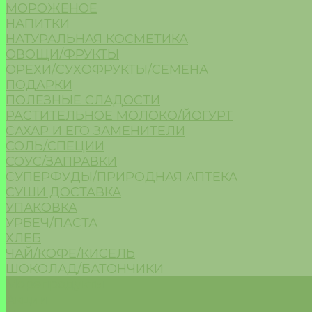
МОРОЖЕНОЕ
НАПИТКИ
НАТУРАЛЬНАЯ КОСМЕТИКА
ОВОЩИ/ФРУКТЫ
ОРЕХИ/СУХОФРУКТЫ/СЕМЕНА
ПОДАРКИ
ПОЛЕЗНЫЕ СЛАДОСТИ
РАСТИТЕЛЬНОЕ МОЛОКО/ЙОГУРТ
САХАР И ЕГО ЗАМЕНИТЕЛИ
СОЛЬ/СПЕЦИИ
СОУС/ЗАПРАВКИ
СУПЕРФУДЫ/ПРИРОДНАЯ АПТЕКА
СУШИ ДОСТАВКА
УПАКОВКА
УРБЕЧ/ПАСТА
ХЛЕБ
ЧАЙ/КОФЕ/КИСЕЛЬ
ШОКОЛАД/БАТОНЧИКИ
Морепродукты
Акции