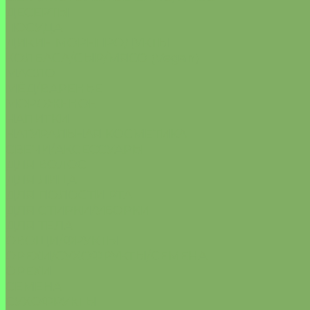
ДЕСЕРТЫ
ПОСУДА
ДИКИЕ МОРЕПРОДУКТЫ
КОЛБАСА/СЫР/МЯСО (Vegan)
МАСЛО
МЁД/ВАРЕНЬЕ
МОРОЖЕНОЕ
НАПИТКИ
НАТУРАЛЬНАЯ КОСМЕТИКА
СВЕЧИ/АКСЕССУАРЫ
ДЛЯ ВОЛОС
ДЛЯ ЛИЦА
ДЛЯ ПОЛОСТИ РТА
ДЛЯ СТИРКИ/УБОРКИ
ДЛЯ ТЕЛА
ОВОЩИ/ФРУКТЫ
ОРЕХИ/СУХОФРУКТЫ/СЕМЕНА
ОРЕХИ
СЕМЕНА
СУХОФРУКТЫ