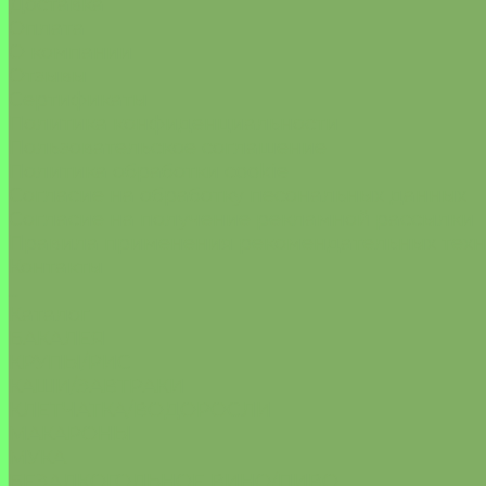
Доставка
Оплата
О компании
Отзывы
Сертификаты
Политика конфиденциальности
Пользовательское соглашение
Политика обработки cookie
Согласие на обработку песональных данных
Согласие на получение рекламной рассылки
Правила применения рекомендательных тех
Контакты
...
Каталог
БАКАЛЕЯ
КРУПЫ/РИС
КАШИ/ЗАВТРАКИ
КЛЕТЧАТКА/ВОДОРОСЛИ
МАКАРОНЫ
МУКА
БЕЗАЛКОГОЛЬНОЕ ВИНО/ПИВО