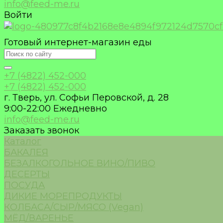
info@feed-me.ru
Войти
Готовый интернет-магазин еды
+7 (4822) 452-000
+7 (4822) 452-000
г. Тверь, ул. Софьи Перовской, д. 28
9:00-22:00 Ежедневно
info@feed-me.ru
Заказать звонок
Каталог
БАКАЛЕЯ
БЕЗАЛКОГОЛЬНОЕ ВИНО/ПИВО
ДЕСЕРТЫ
ПОСУДА
ДИКИЕ МОРЕПРОДУКТЫ
КОЛБАСА/СЫР/МЯСО (Vegan)
МЁД/ВАРЕНЬЕ