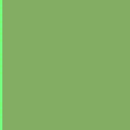
ПОДАРКИ
ПОЛЕЗНЫЕ СЛАДОСТИ
КОНФЕТЫ/ЗЕФИР
ПЕЧЕНЬЕ/ХЛЕБЦЫ
РАСТИТЕЛЬНОЕ МОЛОКО/ЙОГУРТ
САХАР И ЕГО ЗАМЕНИТЕЛИ
СОЛЬ/СПЕЦИИ
СОУС/ЗАПРАВКИ
СУПЕРФУДЫ/ПРИРОДНАЯ АПТЕКА
СУШИ ДОСТАВКА
РОЛЛЫ
МАКИДЗУСИ (простые роллы)
ФУТОМАКИ
УРА МАКИ
АСАГЕМАКИ (горячие роллы)
СУШИ
ГУНКАНЫ
НИГИРИ
СПАЙСИ ГУНКАНЫ
СЕТЫ