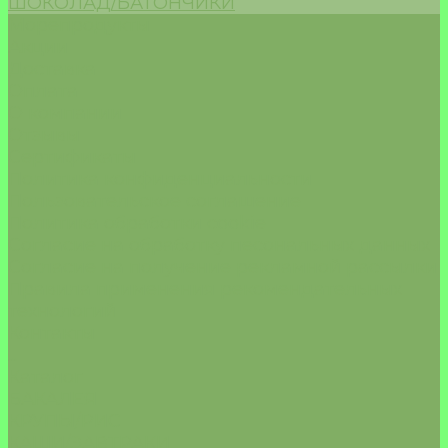
ШОКОЛАД/БАТОНЧИКИ
Морепродукты
Акции
Доставка
Оплата
О компании
Отзывы
Сертификаты
Политика конфиденциальности
Пользовательское соглашение
Политика обработки cookie
Согласие на обработку песональных данных
Согласие на получение рекламной рассылки
Правила применения рекомендательных
технологий
Контакты
...
Каталог
БАКАЛЕЯ
КРУПЫ/РИС
КАШИ/ЗАВТРАКИ