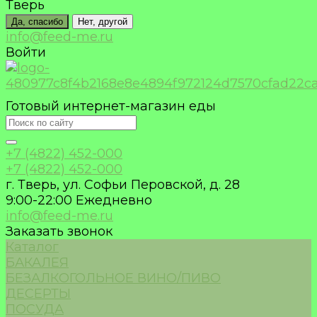
Тверь
Да, спасибо
Нет, другой
info@feed-me.ru
Войти
Готовый интернет-магазин еды
+7 (4822) 452-000
+7 (4822) 452-000
г. Тверь, ул. Софьи Перовской, д. 28
9:00-22:00 Ежедневно
info@feed-me.ru
Заказать звонок
Каталог
БАКАЛЕЯ
БЕЗАЛКОГОЛЬНОЕ ВИНО/ПИВО
ДЕСЕРТЫ
ПОСУДА