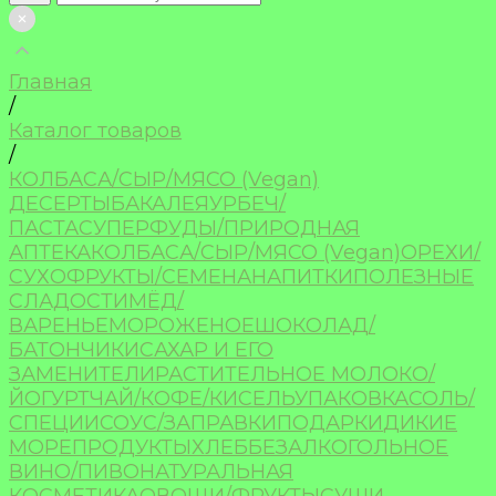
Главная
/
Каталог товаров
/
КОЛБАСА/СЫР/МЯСО (Vegan)
ДЕСЕРТЫ
БАКАЛЕЯ
УРБЕЧ/
ПАСТА
СУПЕРФУДЫ/ПРИРОДНАЯ
АПТЕКА
КОЛБАСА/СЫР/МЯСО (Vegan)
ОРЕХИ/
СУХОФРУКТЫ/СЕМЕНА
НАПИТКИ
ПОЛЕЗНЫЕ
СЛАДОСТИ
МЁД/
ВАРЕНЬЕ
МОРОЖЕНОЕ
ШОКОЛАД/
БАТОНЧИКИ
САХАР И ЕГО
ЗАМЕНИТЕЛИ
РАСТИТЕЛЬНОЕ МОЛОКО/
ЙОГУРТ
ЧАЙ/КОФЕ/КИСЕЛЬ
УПАКОВКА
СОЛЬ/
СПЕЦИИ
СОУС/ЗАПРАВКИ
ПОДАРКИ
ДИКИЕ
МОРЕПРОДУКТЫ
ХЛЕБ
БЕЗАЛКОГОЛЬНОЕ
ВИНО/ПИВО
НАТУРАЛЬНАЯ