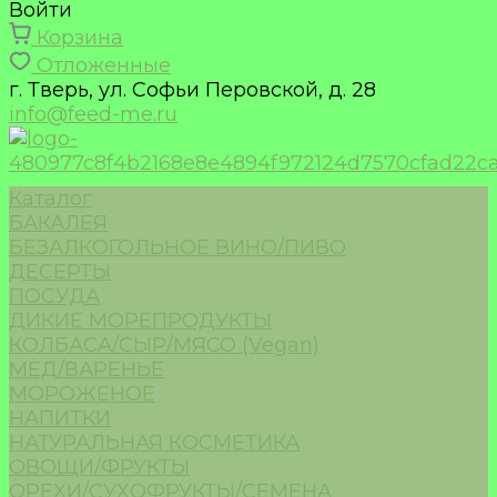
Войти
Корзина
Отложенные
г. Тверь, ул. Софьи Перовской, д. 28
info@feed-me.ru
Каталог
БАКАЛЕЯ
БЕЗАЛКОГОЛЬНОЕ ВИНО/ПИВО
ДЕСЕРТЫ
ПОСУДА
ДИКИЕ МОРЕПРОДУКТЫ
КОЛБАСА/СЫР/МЯСО (Vegan)
МЁД/ВАРЕНЬЕ
МОРОЖЕНОЕ
НАПИТКИ
НАТУРАЛЬНАЯ КОСМЕТИКА
ОВОЩИ/ФРУКТЫ
ОРЕХИ/СУХОФРУКТЫ/СЕМЕНА