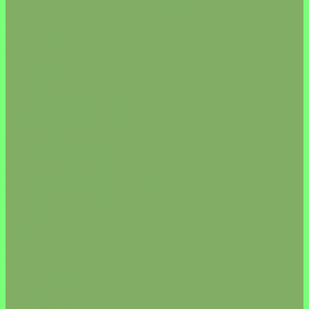
ОРЕХИ/СУХОФРУКТЫ/СЕМЕНА
ОРЕХИ
СЕМЕНА
СУХОФРУКТЫ
ПОДАРКИ
ПОЛЕЗНЫЕ СЛАДОСТИ
КОНФЕТЫ/ЗЕФИР
ПЕЧЕНЬЕ/ХЛЕБЦЫ
РАСТИТЕЛЬНОЕ МОЛОКО/ЙОГУРТ
САХАР И ЕГО ЗАМЕНИТЕЛИ
СОЛЬ/СПЕЦИИ
СОУС/ЗАПРАВКИ
СУПЕРФУДЫ/ПРИРОДНАЯ АПТЕКА
СУШИ ДОСТАВКА
РОЛЛЫ
МАКИДЗУСИ (простые роллы)
ФУТОМАКИ
УРА МАКИ
АСАГЕМАКИ (горячие роллы)
СУШИ