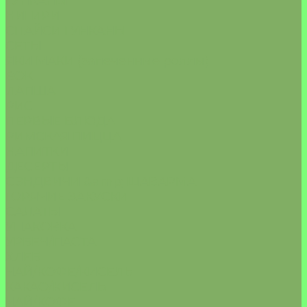
ГУНКАНЫ
НИГИРИ
СПАЙСИ ГУНКАНЫ
СЕТЫ
ЯКИ МАКИ (запеченные роллы)
ВОК
ЛАПША
РИС
ПЕРВЫЕ БЛЮДА
РИМСКАЯ ПИЦЦА
НАПИТКИ
ДЕСЕРТЫ
СЭНДВИЧИ &amp; ШАВАРМА
ГОРЯЧИЕ ЗАКУСКИ
САЛАТЫ
УПАКОВКА
УРБЕЧ/ПАСТА
ХЛЕБ
ЧАЙ/КОФЕ/КИСЕЛЬ
КАКАО/КИСЕЛЬ
ЧАЙ/КОФЕ