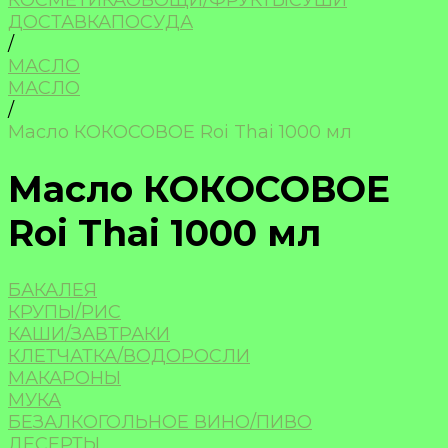
КОСМЕТИКА
ОВОЩИ/ФРУКТЫ
СУШИ
ДОСТАВКА
ПОСУДА
/
МАСЛО
МАСЛО
/
Масло КОКОСОВОЕ Roi Thai 1000 мл
Масло КОКОСОВОЕ
Roi Thai 1000 мл
БАКАЛЕЯ
КРУПЫ/РИС
КАШИ/ЗАВТРАКИ
КЛЕТЧАТКА/ВОДОРОСЛИ
МАКАРОНЫ
МУКА
БЕЗАЛКОГОЛЬНОЕ ВИНО/ПИВО
ДЕСЕРТЫ