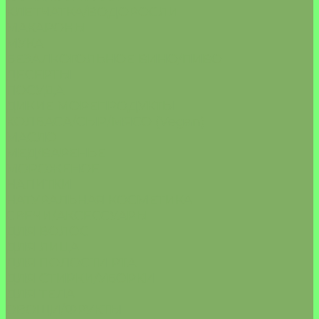
КЛЕТЧАТКА/ВОДОРОСЛИ
МАКАРОНЫ
МУКА
БЕЗАЛКОГОЛЬНОЕ ВИНО/ПИВО
ДЕСЕРТЫ
ПОСУДА
ДИКИЕ МОРЕПРОДУКТЫ
КОЛБАСА/СЫР/МЯСО (Vegan)
МАСЛО
МЁД/ВАРЕНЬЕ
МОРОЖЕНОЕ
НАПИТКИ
НАТУРАЛЬНАЯ КОСМЕТИКА
СВЕЧИ/АКСЕССУАРЫ
ДЛЯ ВОЛОС
ДЛЯ ЛИЦА
ДЛЯ ПОЛОСТИ РТА
ДЛЯ СТИРКИ/УБОРКИ
ДЛЯ ТЕЛА
ОВОЩИ/ФРУКТЫ