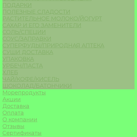
ПОДАРКИ
ПОЛЕЗНЫЕ СЛАДОСТИ
РАСТИТЕЛЬНОЕ МОЛОКО/ЙОГУРТ
САХАР И ЕГО ЗАМЕНИТЕЛИ
СОЛЬ/СПЕЦИИ
СОУС/ЗАПРАВКИ
СУПЕРФУДЫ/ПРИРОДНАЯ АПТЕКА
СУШИ ДОСТАВКА
УПАКОВКА
УРБЕЧ/ПАСТА
ХЛЕБ
ЧАЙ/КОФЕ/КИСЕЛЬ
ШОКОЛАД/БАТОНЧИКИ
Морепродукты
Акции
Доставка
Оплата
О компании
Отзывы
Сертификаты