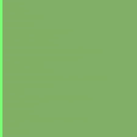
ОРЕХИ
СЕМЕНА
СУХОФРУКТЫ
ПОДАРКИ
ПОЛЕЗНЫЕ СЛАДОСТИ
КОНФЕТЫ/ЗЕФИР
ПЕЧЕНЬЕ/ХЛЕБЦЫ
РАСТИТЕЛЬНОЕ МОЛОКО/ЙОГУРТ
САХАР И ЕГО ЗАМЕНИТЕЛИ
СОЛЬ/СПЕЦИИ
СОУС/ЗАПРАВКИ
СУПЕРФУДЫ/ПРИРОДНАЯ АПТЕКА
СУШИ ДОСТАВКА
РОЛЛЫ
МАКИДЗУСИ (простые роллы)
ФУТОМАКИ
УРА МАКИ
АСАГЕМАКИ (горячие роллы)
СУШИ
ГУНКАНЫ