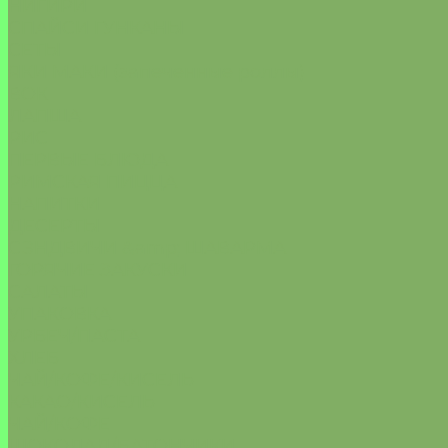
НИГИРИ
СПАЙСИ ГУНКАНЫ
СЕТЫ
ЯКИ МАКИ (запеченные роллы)
ВОК
ЛАПША
РИС
ПЕРВЫЕ БЛЮДА
РИМСКАЯ ПИЦЦА
НАПИТКИ
ДЕСЕРТЫ
СЭНДВИЧИ &amp; ШАВАРМА
ГОРЯЧИЕ ЗАКУСКИ
САЛАТЫ
УПАКОВКА
УРБЕЧ/ПАСТА
ХЛЕБ
ЧАЙ/КОФЕ/КИСЕЛЬ
КАКАО/КИСЕЛЬ
ЧАЙ/КОФЕ
ШОКОЛАД/БАТОНЧИКИ