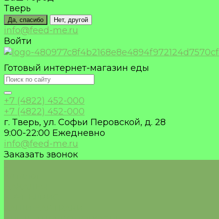
Тверь
Да, спасибо
Нет, другой
info@feed-me.ru
Войти
Готовый интернет-магазин еды
+7 (4822) 452-000
+7 (4822) 452-000
г. Тверь, ул. Софьи Перовской, д. 28
9:00-22:00 Ежедневно
info@feed-me.ru
Заказать звонок
...
Каталог
БАКАЛЕЯ
КРУПЫ/РИС
КАШИ/ЗАВТРАКИ