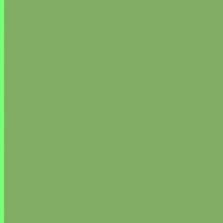
КЛЕТЧАТКА/ВОДОРОСЛИ
МАКАРОНЫ
МУКА
БЕЗАЛКОГОЛЬНОЕ ВИНО/ПИВО
ДЕСЕРТЫ
ПОСУДА
ДИКИЕ МОРЕПРОДУКТЫ
КОЛБАСА/СЫР/МЯСО (Vegan)
МАСЛО
МЁД/ВАРЕНЬЕ
МОРОЖЕНОЕ
НАПИТКИ
НАТУРАЛЬНАЯ КОСМЕТИКА
СВЕЧИ/АКСЕССУАРЫ
ДЛЯ ВОЛОС
ДЛЯ ЛИЦА
ДЛЯ ПОЛОСТИ РТА
ДЛЯ СТИРКИ/УБОРКИ
ДЛЯ ТЕЛА
ОВОЩИ/ФРУКТЫ
ОРЕХИ/СУХОФРУКТЫ/СЕМЕНА