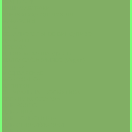
КРУПЫ/РИС
КАШИ/ЗАВТРАКИ
КЛЕТЧАТКА/ВОДОРОСЛИ
МАКАРОНЫ
МУКА
БЕЗАЛКОГОЛЬНОЕ ВИНО/ПИВО
ДЕСЕРТЫ
ПОСУДА
ДИКИЕ МОРЕПРОДУКТЫ
КОЛБАСА/СЫР/МЯСО (Vegan)
МАСЛО
МЁД/ВАРЕНЬЕ
МОРОЖЕНОЕ
НАПИТКИ
НАТУРАЛЬНАЯ КОСМЕТИКА
СВЕЧИ/АКСЕССУАРЫ
ДЛЯ ВОЛОС
ДЛЯ ЛИЦА
ДЛЯ ПОЛОСТИ РТА
ДЛЯ СТИРКИ/УБОРКИ
ДЛЯ ТЕЛА