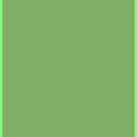
ОВОЩИ/ФРУКТЫ
ОРЕХИ/СУХОФРУКТЫ/СЕМЕНА
ОРЕХИ
СЕМЕНА
СУХОФРУКТЫ
ПОДАРКИ
ПОЛЕЗНЫЕ СЛАДОСТИ
КОНФЕТЫ/ЗЕФИР
ПЕЧЕНЬЕ/ХЛЕБЦЫ
РАСТИТЕЛЬНОЕ МОЛОКО/ЙОГУРТ
САХАР И ЕГО ЗАМЕНИТЕЛИ
СОЛЬ/СПЕЦИИ
СОУС/ЗАПРАВКИ
СУПЕРФУДЫ/ПРИРОДНАЯ АПТЕКА
СУШИ ДОСТАВКА
РОЛЛЫ
МАКИДЗУСИ (простые роллы)
ФУТОМАКИ
УРА МАКИ
АСАГЕМАКИ (горячие роллы)