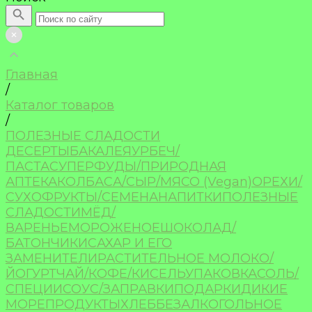
Главная
/
Каталог товаров
/
ПОЛЕЗНЫЕ СЛАДОСТИ
ДЕСЕРТЫ
БАКАЛЕЯ
УРБЕЧ/
ПАСТА
СУПЕРФУДЫ/ПРИРОДНАЯ
АПТЕКА
КОЛБАСА/СЫР/МЯСО (Vegan)
ОРЕХИ/
СУХОФРУКТЫ/СЕМЕНА
НАПИТКИ
ПОЛЕЗНЫЕ
СЛАДОСТИ
МЁД/
ВАРЕНЬЕ
МОРОЖЕНОЕ
ШОКОЛАД/
БАТОНЧИКИ
САХАР И ЕГО
ЗАМЕНИТЕЛИ
РАСТИТЕЛЬНОЕ МОЛОКО/
ЙОГУРТ
ЧАЙ/КОФЕ/КИСЕЛЬ
УПАКОВКА
СОЛЬ/
СПЕЦИИ
СОУС/ЗАПРАВКИ
ПОДАРКИ
ДИКИЕ
МОРЕПРОДУКТЫ
ХЛЕБ
БЕЗАЛКОГОЛЬНОЕ