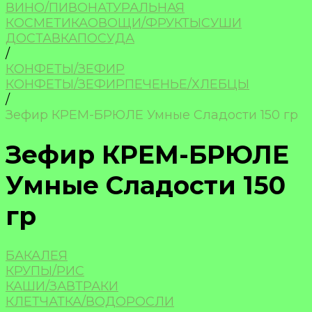
ВИНО/ПИВО
НАТУРАЛЬНАЯ
КОСМЕТИКА
ОВОЩИ/ФРУКТЫ
СУШИ
ДОСТАВКА
ПОСУДА
/
КОНФЕТЫ/ЗЕФИР
КОНФЕТЫ/ЗЕФИР
ПЕЧЕНЬЕ/ХЛЕБЦЫ
/
Зефир КРЕМ-БРЮЛЕ Умные Сладости 150 гр
Зефир КРЕМ-БРЮЛЕ
Умные Сладости 150
гр
БАКАЛЕЯ
КРУПЫ/РИС
КАШИ/ЗАВТРАКИ
КЛЕТЧАТКА/ВОДОРОСЛИ