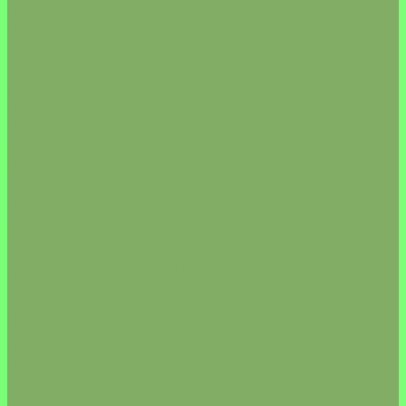
СУШИ
ГУНКАНЫ
НИГИРИ
СПАЙСИ ГУНКАНЫ
СЕТЫ
ЯКИ МАКИ (запеченные роллы)
ВОК
ЛАПША
РИС
ПЕРВЫЕ БЛЮДА
РИМСКАЯ ПИЦЦА
НАПИТКИ
ДЕСЕРТЫ
СЭНДВИЧИ &amp; ШАВАРМА
ГОРЯЧИЕ ЗАКУСКИ
САЛАТЫ
УПАКОВКА
УРБЕЧ/ПАСТА
ХЛЕБ
ЧАЙ/КОФЕ/КИСЕЛЬ