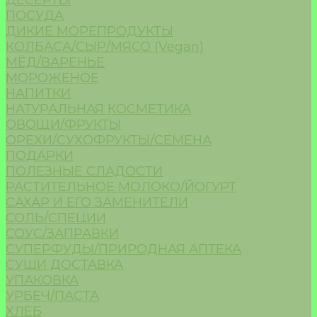
ДЕСЕРТЫ
ПОСУДА
ДИКИЕ МОРЕПРОДУКТЫ
КОЛБАСА/СЫР/МЯСО (Vegan)
МЁД/ВАРЕНЬЕ
МОРОЖЕНОЕ
НАПИТКИ
НАТУРАЛЬНАЯ КОСМЕТИКА
ОВОЩИ/ФРУКТЫ
ОРЕХИ/СУХОФРУКТЫ/СЕМЕНА
ПОДАРКИ
ПОЛЕЗНЫЕ СЛАДОСТИ
РАСТИТЕЛЬНОЕ МОЛОКО/ЙОГУРТ
САХАР И ЕГО ЗАМЕНИТЕЛИ
СОЛЬ/СПЕЦИИ
СОУС/ЗАПРАВКИ
СУПЕРФУДЫ/ПРИРОДНАЯ АПТЕКА
СУШИ ДОСТАВКА
УПАКОВКА
УРБЕЧ/ПАСТА
ХЛЕБ