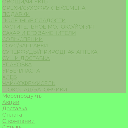
ОВОЩИ/ФРУКТЫ
ОРЕХИ/СУХОФРУКТЫ/СЕМЕНА
ПОДАРКИ
ПОЛЕЗНЫЕ СЛАДОСТИ
РАСТИТЕЛЬНОЕ МОЛОКО/ЙОГУРТ
САХАР И ЕГО ЗАМЕНИТЕЛИ
СОЛЬ/СПЕЦИИ
СОУС/ЗАПРАВКИ
СУПЕРФУДЫ/ПРИРОДНАЯ АПТЕКА
СУШИ ДОСТАВКА
УПАКОВКА
УРБЕЧ/ПАСТА
ХЛЕБ
ЧАЙ/КОФЕ/КИСЕЛЬ
ШОКОЛАД/БАТОНЧИКИ
Морепродукты
Акции
Доставка
Оплата
О компании
Отзывы