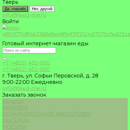
Тверь
Да, спасибо
Нет, другой
info@feed-me.ru
Войти
Готовый интернет-магазин еды
+7 (4822) 452-000
+7 (4822) 452-000
г. Тверь, ул. Софьи Перовской, д. 28
9:00-22:00 Ежедневно
info@feed-me.ru
Заказать звонок
Каталог
БАКАЛЕЯ
БЕЗАЛКОГОЛЬНОЕ ВИНО/ПИВО
ДЕСЕРТЫ
ПОСУДА