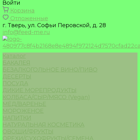
Войти
Корзина
Отложенные
г. Тверь, ул. Софьи Перовской, д. 28
info@feed-me.ru
Каталог
БАКАЛЕЯ
БЕЗАЛКОГОЛЬНОЕ ВИНО/ПИВО
ДЕСЕРТЫ
ПОСУДА
ДИКИЕ МОРЕПРОДУКТЫ
КОЛБАСА/СЫР/МЯСО (Vegan)
МЁД/ВАРЕНЬЕ
МОРОЖЕНОЕ
НАПИТКИ
НАТУРАЛЬНАЯ КОСМЕТИКА
ОВОЩИ/ФРУКТЫ
ОРЕХИ/СУХОФРУКТЫ/СЕМЕНА