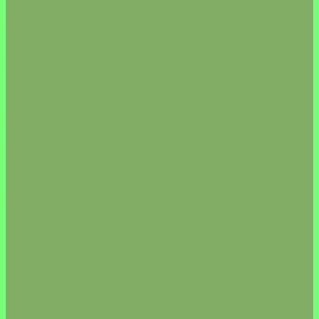
КЛЕТЧАТКА/ВОДОРОСЛИ
МАКАРОНЫ
МУКА
БЕЗАЛКОГОЛЬНОЕ ВИНО/ПИВО
ДЕСЕРТЫ
ПОСУДА
ДИКИЕ МОРЕПРОДУКТЫ
КОЛБАСА/СЫР/МЯСО (Vegan)
МАСЛО
МЁД/ВАРЕНЬЕ
МОРОЖЕНОЕ
НАПИТКИ
НАТУРАЛЬНАЯ КОСМЕТИКА
СВЕЧИ/АКСЕССУАРЫ
ДЛЯ ВОЛОС
ДЛЯ ЛИЦА
ДЛЯ ПОЛОСТИ РТА
ДЛЯ СТИРКИ/УБОРКИ
ДЛЯ ТЕЛА
ОВОЩИ/ФРУКТЫ