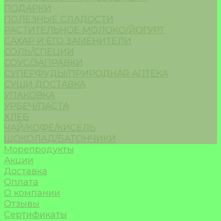
ПОДАРКИ
ПОЛЕЗНЫЕ СЛАДОСТИ
РАСТИТЕЛЬНОЕ МОЛОКО/ЙОГУРТ
САХАР И ЕГО ЗАМЕНИТЕЛИ
СОЛЬ/СПЕЦИИ
СОУС/ЗАПРАВКИ
СУПЕРФУДЫ/ПРИРОДНАЯ АПТЕКА
СУШИ ДОСТАВКА
УПАКОВКА
УРБЕЧ/ПАСТА
ХЛЕБ
ЧАЙ/КОФЕ/КИСЕЛЬ
ШОКОЛАД/БАТОНЧИКИ
Морепродукты
Акции
Доставка
Оплата
О компании
Отзывы
Сертификаты