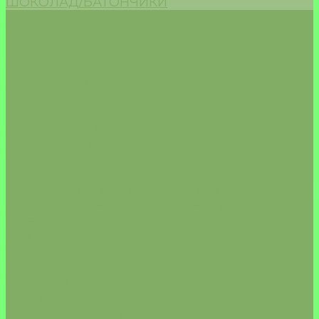
ШОКОЛАД/БАТОНЧИКИ
Морепродукты
Акции
Доставка
Оплата
О компании
Отзывы
Сертификаты
Политика конфиденциальности
Пользовательское соглашение
Политика обработки cookie
Согласие на обработку песональных данных
Согласие на получение рекламной рассылки
Правила применения рекомендательных
технологий
Контакты
...
Каталог
БАКАЛЕЯ
КРУПЫ/РИС
КАШИ/ЗАВТРАКИ