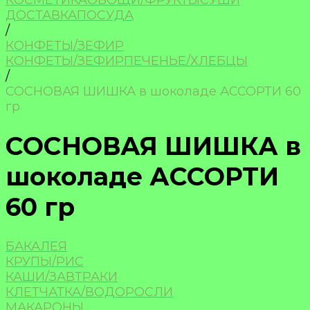
КОСМЕТИКА
ОВОЩИ/ФРУКТЫ
СУШИ
ДОСТАВКА
ПОСУДА
/
КОНФЕТЫ/ЗЕФИР
КОНФЕТЫ/ЗЕФИР
ПЕЧЕНЬЕ/ХЛЕБЦЫ
/
СОСНОВАЯ ШИШКА в шоколаде АССОРТИ 60
гр
СОСНОВАЯ ШИШКА в
шоколаде АССОРТИ
60 гр
БАКАЛЕЯ
КРУПЫ/РИС
КАШИ/ЗАВТРАКИ
КЛЕТЧАТКА/ВОДОРОСЛИ
МАКАРОНЫ