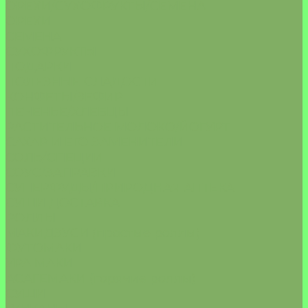
ОРЕХИ/СУХОФРУКТЫ/СЕМЕНА
ОРЕХИ
СЕМЕНА
СУХОФРУКТЫ
ПОДАРКИ
ПОЛЕЗНЫЕ СЛАДОСТИ
КОНФЕТЫ/ЗЕФИР
ПЕЧЕНЬЕ/ХЛЕБЦЫ
РАСТИТЕЛЬНОЕ МОЛОКО/ЙОГУРТ
САХАР И ЕГО ЗАМЕНИТЕЛИ
СОЛЬ/СПЕЦИИ
СОУС/ЗАПРАВКИ
СУПЕРФУДЫ/ПРИРОДНАЯ АПТЕКА
СУШИ ДОСТАВКА
РОЛЛЫ
МАКИДЗУСИ (простые роллы)
ФУТОМАКИ
УРА МАКИ
АСАГЕМАКИ (горячие роллы)
СУШИ