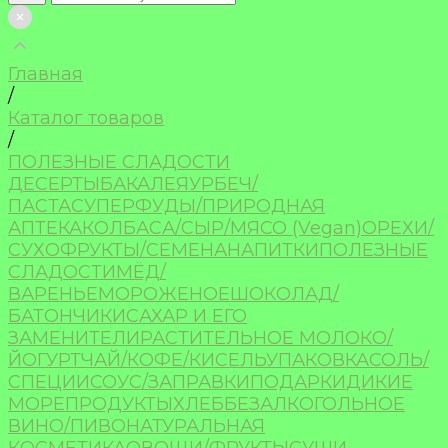
Главная
/
Каталог товаров
/
ПОЛЕЗНЫЕ СЛАДОСТИ
ДЕСЕРТЫ
БАКАЛЕЯ
УРБЕЧ/
ПАСТА
СУПЕРФУДЫ/ПРИРОДНАЯ
АПТЕКА
КОЛБАСА/СЫР/МЯСО (Vegan)
ОРЕХИ/
СУХОФРУКТЫ/СЕМЕНА
НАПИТКИ
ПОЛЕЗНЫЕ
СЛАДОСТИ
МЁД/
ВАРЕНЬЕ
МОРОЖЕНОЕ
ШОКОЛАД/
БАТОНЧИКИ
САХАР И ЕГО
ЗАМЕНИТЕЛИ
РАСТИТЕЛЬНОЕ МОЛОКО/
ЙОГУРТ
ЧАЙ/КОФЕ/КИСЕЛЬ
УПАКОВКА
СОЛЬ/
СПЕЦИИ
СОУС/ЗАПРАВКИ
ПОДАРКИ
ДИКИЕ
МОРЕПРОДУКТЫ
ХЛЕБ
БЕЗАЛКОГОЛЬНОЕ
ВИНО/ПИВО
НАТУРАЛЬНАЯ