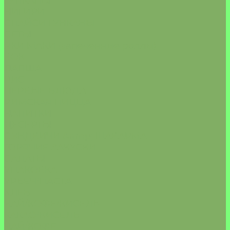
ГУНКАНЫ
НИГИРИ
СПАЙСИ ГУНКАНЫ
СЕТЫ
ЯКИ МАКИ (запеченные роллы)
ВОК
ЛАПША
РИС
ПЕРВЫЕ БЛЮДА
РИМСКАЯ ПИЦЦА
НАПИТКИ
ДЕСЕРТЫ
СЭНДВИЧИ &amp; ШАВАРМА
ГОРЯЧИЕ ЗАКУСКИ
САЛАТЫ
УПАКОВКА
УРБЕЧ/ПАСТА
ХЛЕБ
ЧАЙ/КОФЕ/КИСЕЛЬ
КАКАО/КИСЕЛЬ
ЧАЙ/КОФЕ