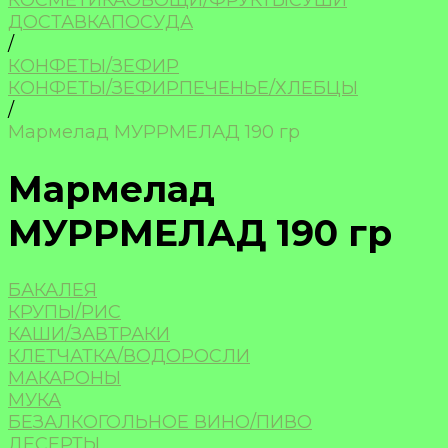
КОСМЕТИКА
ОВОЩИ/ФРУКТЫ
СУШИ
ДОСТАВКА
ПОСУДА
/
КОНФЕТЫ/ЗЕФИР
КОНФЕТЫ/ЗЕФИР
ПЕЧЕНЬЕ/ХЛЕБЦЫ
/
Мармелад МУРРМЕЛАД 190 гр
Мармелад
МУРРМЕЛАД 190 гр
БАКАЛЕЯ
КРУПЫ/РИС
КАШИ/ЗАВТРАКИ
КЛЕТЧАТКА/ВОДОРОСЛИ
МАКАРОНЫ
МУКА
БЕЗАЛКОГОЛЬНОЕ ВИНО/ПИВО
ДЕСЕРТЫ