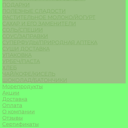
ПОДАРКИ
ПОЛЕЗНЫЕ СЛАДОСТИ
РАСТИТЕЛЬНОЕ МОЛОКО/ЙОГУРТ
САХАР И ЕГО ЗАМЕНИТЕЛИ
СОЛЬ/СПЕЦИИ
СОУС/ЗАПРАВКИ
СУПЕРФУДЫ/ПРИРОДНАЯ АПТЕКА
СУШИ ДОСТАВКА
УПАКОВКА
УРБЕЧ/ПАСТА
ХЛЕБ
ЧАЙ/КОФЕ/КИСЕЛЬ
ШОКОЛАД/БАТОНЧИКИ
Морепродукты
Акции
Доставка
Оплата
О компании
Отзывы
Сертификаты