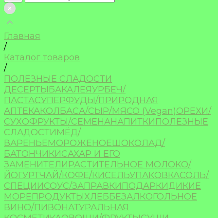
Главная
/
Каталог товаров
/
ПОЛЕЗНЫЕ СЛАДОСТИ
ДЕСЕРТЫ
БАКАЛЕЯ
УРБЕЧ/
ПАСТА
СУПЕРФУДЫ/ПРИРОДНАЯ
АПТЕКА
КОЛБАСА/СЫР/МЯСО (Vegan)
ОРЕХИ/
СУХОФРУКТЫ/СЕМЕНА
НАПИТКИ
ПОЛЕЗНЫЕ
СЛАДОСТИ
МЁД/
ВАРЕНЬЕ
МОРОЖЕНОЕ
ШОКОЛАД/
БАТОНЧИКИ
САХАР И ЕГО
ЗАМЕНИТЕЛИ
РАСТИТЕЛЬНОЕ МОЛОКО/
ЙОГУРТ
ЧАЙ/КОФЕ/КИСЕЛЬ
УПАКОВКА
СОЛЬ/
СПЕЦИИ
СОУС/ЗАПРАВКИ
ПОДАРКИ
ДИКИЕ
МОРЕПРОДУКТЫ
ХЛЕБ
БЕЗАЛКОГОЛЬНОЕ
ВИНО/ПИВО
НАТУРАЛЬНАЯ