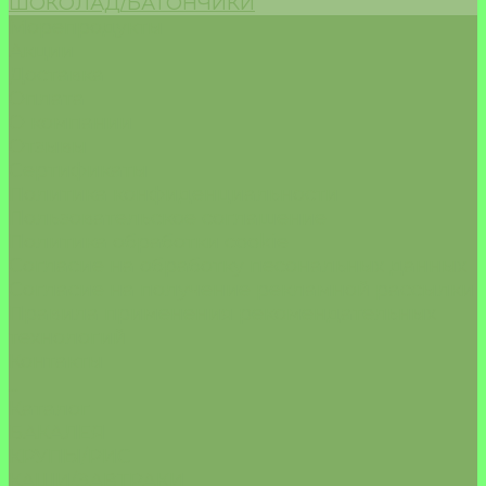
ШОКОЛАД/БАТОНЧИКИ
Морепродукты
Акции
Доставка
Оплата
О компании
Отзывы
Сертификаты
Политика конфиденциальности
Пользовательское соглашение
Политика обработки cookie
Согласие на обработку песональных данных
Согласие на получение рекламной рассылки
Правила применения рекомендательных
технологий
Контакты
...
Каталог
БАКАЛЕЯ
КРУПЫ/РИС
КАШИ/ЗАВТРАКИ