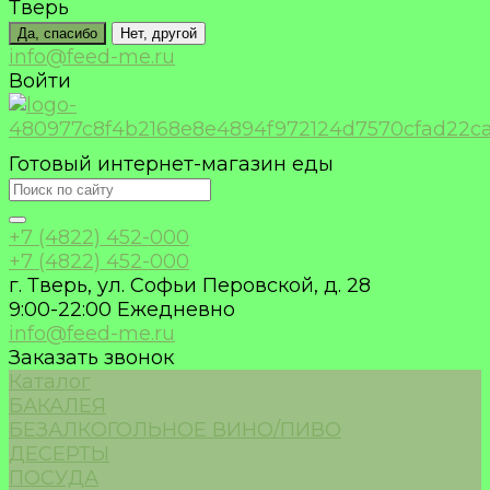
Тверь
Да, спасибо
Нет, другой
info@feed-me.ru
Войти
Готовый интернет-магазин еды
+7 (4822) 452-000
+7 (4822) 452-000
г. Тверь, ул. Софьи Перовской, д. 28
9:00-22:00 Ежедневно
info@feed-me.ru
Заказать звонок
Каталог
БАКАЛЕЯ
БЕЗАЛКОГОЛЬНОЕ ВИНО/ПИВО
ДЕСЕРТЫ
ПОСУДА