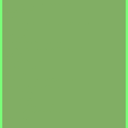
КЛЕТЧАТКА/ВОДОРОСЛИ
МАКАРОНЫ
МУКА
БЕЗАЛКОГОЛЬНОЕ ВИНО/ПИВО
ДЕСЕРТЫ
ПОСУДА
ДИКИЕ МОРЕПРОДУКТЫ
КОЛБАСА/СЫР/МЯСО (Vegan)
МАСЛО
МЁД/ВАРЕНЬЕ
МОРОЖЕНОЕ
НАПИТКИ
НАТУРАЛЬНАЯ КОСМЕТИКА
СВЕЧИ/АКСЕССУАРЫ
ДЛЯ ВОЛОС
ДЛЯ ЛИЦА
ДЛЯ ПОЛОСТИ РТА
ДЛЯ СТИРКИ/УБОРКИ
ДЛЯ ТЕЛА
ОВОЩИ/ФРУКТЫ