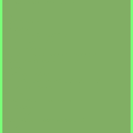
ОРЕХИ/СУХОФРУКТЫ/СЕМЕНА
ОРЕХИ
СЕМЕНА
СУХОФРУКТЫ
ПОДАРКИ
ПОЛЕЗНЫЕ СЛАДОСТИ
КОНФЕТЫ/ЗЕФИР
ПЕЧЕНЬЕ/ХЛЕБЦЫ
РАСТИТЕЛЬНОЕ МОЛОКО/ЙОГУРТ
САХАР И ЕГО ЗАМЕНИТЕЛИ
СОЛЬ/СПЕЦИИ
СОУС/ЗАПРАВКИ
СУПЕРФУДЫ/ПРИРОДНАЯ АПТЕКА
СУШИ ДОСТАВКА
РОЛЛЫ
МАКИДЗУСИ (простые роллы)
ФУТОМАКИ
УРА МАКИ
АСАГЕМАКИ (горячие роллы)
СУШИ