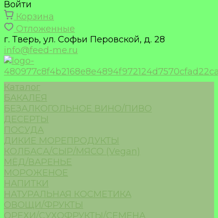
Войти
Корзина
Отложенные
г. Тверь, ул. Софьи Перовской, д. 28
info@feed-me.ru
Каталог
БАКАЛЕЯ
БЕЗАЛКОГОЛЬНОЕ ВИНО/ПИВО
ДЕСЕРТЫ
ПОСУДА
ДИКИЕ МОРЕПРОДУКТЫ
КОЛБАСА/СЫР/МЯСО (Vegan)
МЁД/ВАРЕНЬЕ
МОРОЖЕНОЕ
НАПИТКИ
НАТУРАЛЬНАЯ КОСМЕТИКА
ОВОЩИ/ФРУКТЫ
ОРЕХИ/СУХОФРУКТЫ/СЕМЕНА