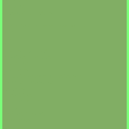
ГУНКАНЫ
НИГИРИ
СПАЙСИ ГУНКАНЫ
СЕТЫ
ЯКИ МАКИ (запеченные роллы)
ВОК
ЛАПША
РИС
ПЕРВЫЕ БЛЮДА
РИМСКАЯ ПИЦЦА
НАПИТКИ
ДЕСЕРТЫ
СЭНДВИЧИ &amp; ШАВАРМА
ГОРЯЧИЕ ЗАКУСКИ
САЛАТЫ
УПАКОВКА
УРБЕЧ/ПАСТА
ХЛЕБ
ЧАЙ/КОФЕ/КИСЕЛЬ
КАКАО/КИСЕЛЬ
ЧАЙ/КОФЕ